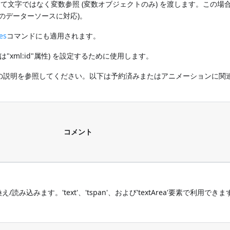
て文字ではなく変数参照 (変数オブジェクトのみ) を渡します。この場
のデーターソースに対応)。
es
コマンドにも適用されます。
は"xml:id"属性) を設定するために使用します。
の説明を参照してください。以下は予約済みまたはアニメーションに関連
コメント
み込みます。'text'、'tspan'、および'textArea'要素で利用できま