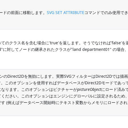
弟ノードの前面に移動します。
SVG SET ATTRIBUTE
コマンドでのみ使用で
のクラス名を含む場合に'true'を返します。そうでなければ'false'を
land"に対してノードの継承されたクラスが"land department01" の場合、
ンジンのDirect2Dを無効にします。実際SVGフィルターはDirect2Dでは描
します。このオプションを使用すればデータベースがDirect2Dモードであって
になります。このオプションはピクチャーが
pictureObject
にロード済み
てください。このオプションはエンジンにグローバルに設定されるため
す (例えばデータベース開始時にテキスト変数からメモリにロードされ