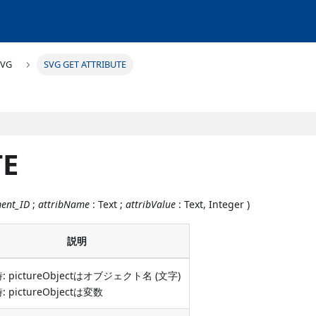
SVG
SVG GET ATTRIBUTE
TE
ment_ID
;
attribName
: Text ;
attribValue
: Text, Integer )
説明
: pictureObjectはオブジェクト名 (文字)
 pictureObjectは変数