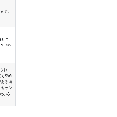
きます。
返しま
trueを
画され
もSVG
である場
、セッシ
た小さ