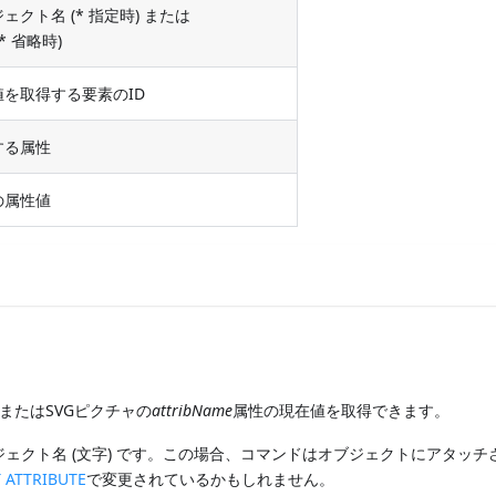
ェクト名 (* 指定時) または
* 省略時)
値を取得する要素のID
する属性
の属性値
またはSVGピクチャの
attribName
属性の現在値を取得できます。
ェクト名 (文字) です。この場合、コマンドはオブジェクトにアタッチ
T ATTRIBUTE
で変更されているかもしれません。