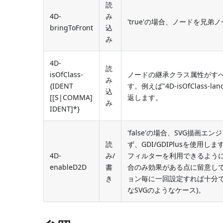
読
4D-
み
'true'の場合、ノードを兄
bringToFront
込
み
4D-
読
isOfClass-
ノードの継承クラス属性がすべて
み
{IDENT
す。例えば"4D-isOfClass-
込
[[S|COMMA]
返します。
み
IDENT]*}
'false'の場合、SVG描画エ
読
ず、GDI/GDIPlusを使用
4D-
み/
フィルターを利用できるよう
enableD2D
書
合のみ効果がある点に留意し
き
ョン毎に一回設定すれば十分で
なSVGのようなケース)。