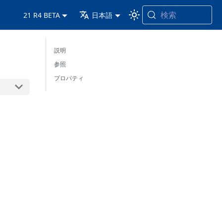
検索
21 R4 BETA
日本語
説明
参照
プロパティ