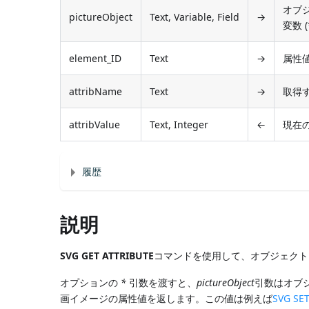
オブジ
pictureObject
Text, Variable, Field
→
変数 (
element_ID
Text
→
属性
attribName
Text
→
取得
attribValue
Text, Integer
←
現在
履歴
説明
SVG GET ATTRIBUTE
コマンドを使用して、オブジェクト
オプションの
*
引数を渡すと、
pictureObject
引数はオブジ
画イメージの属性値を返します。この値は例えば
SVG SE