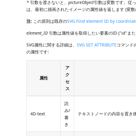
*
引数を渡さないと、
pictureObject
引数は変数です。従っ
は、最初に描画されたイメージの属性値を返します (変数
注:
この原則は既存の
SVG Find element ID by coordinat
element_ID
引数は属性値を取得したい要素のID ("id"また
SVG属性に関する詳細は、
SVG SET ATTRIBUTE
コマンド
の属性です:
ア
ク
属性
セ
ス
読
み/
4D-text
テキストノードの内容を置き換え/読
書
き