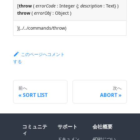
[
throw
(
errorCode
: Integer {;
description
: Text} )
throw
(
errorObj
: Object )
](../../commands/throw)
このページへコメント
する
前へ
次へ
SORT LIST
ABORT
コミュニテ
サポート
会社概要
ィ
ドキュメン
4D社につい