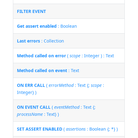
FILTER EVENT
Get assert enabled
: Boolean
Last errors
: Collection
Method called on error
(
scope
: Integer ) : Text
Method called on event
: Text
ON ERR CALL
(
errorMethod
: Text {;
scope
:
Integer} )
ON EVENT CALL
(
eventMethod
: Text {;
processName
: Text} )
SET ASSERT ENABLED
(
assertions
: Boolean {; *} )