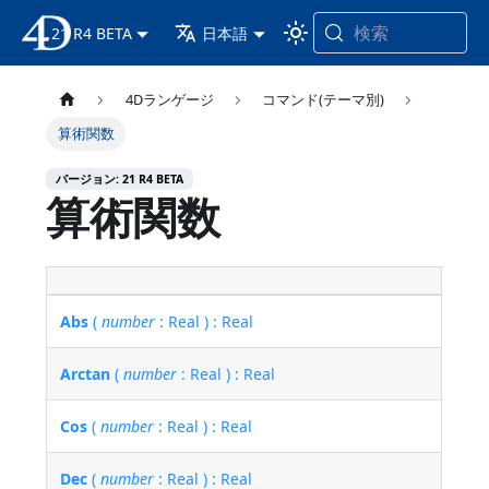
検索
21 R4 BETA
4D ドキュメンテーション
日本語
4Dランゲージ
コマンド(テーマ別)
算術関数
バージョン: 21 R4 BETA
算術関数
Abs
(
number
: Real ) : Real
Arctan
(
number
: Real ) : Real
Cos
(
number
: Real ) : Real
Dec
(
number
: Real ) : Real