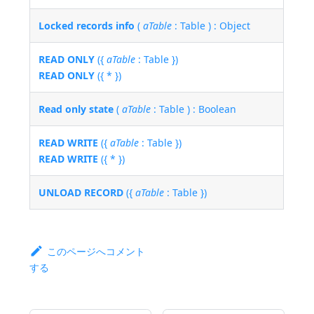
Locked records info
(
aTable
: Table ) : Object
READ ONLY
({
aTable
: Table })
READ ONLY
({ * })
Read only state
(
aTable
: Table ) : Boolean
READ WRITE
({
aTable
: Table })
READ WRITE
({ * })
UNLOAD RECORD
({
aTable
: Table })
このページへコメント
する