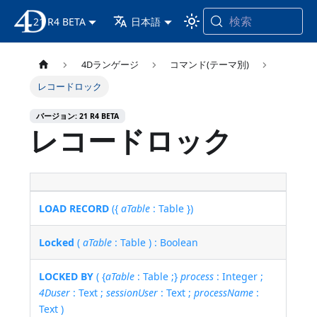
検索
21 R4 BETA
4D ドキュメンテーション
日本語
4Dランゲージ
コマンド(テーマ別)
レコードロック
バージョン: 21 R4 BETA
レコードロック
LOAD RECORD
({
aTable
: Table })
Locked
(
aTable
: Table ) : Boolean
LOCKED BY
( {
aTable
: Table ;}
process
: Integer ;
4Duser
: Text ;
sessionUser
: Text ;
processName
:
Text )