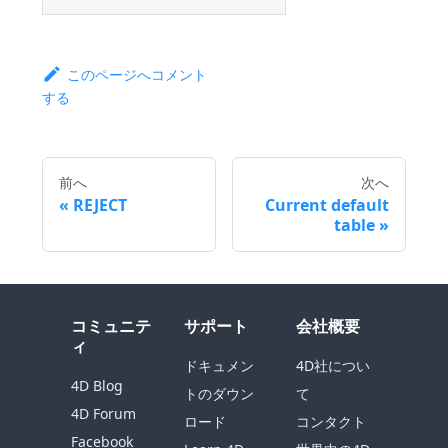
このページへコメント
する
前へ
次へ
REJECT
Current default
table
コミュニテ
サポート
会社概要
ィ
ドキュメン
4D社につい
4D Blog
トのダウン
て
4D Forum
ロード
コンタクト
Facebook