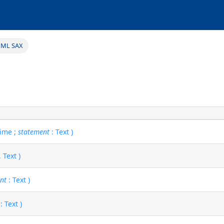
XML SAX
Time ;
statement
: Text )
 Text )
nt
: Text )
: Text )