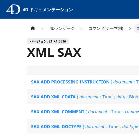
4D ドキュメンテーション
4Dランゲージ
コマンド(テーマ別)
バージョン: 21 R4 BETA
XML SAX
SAX ADD PROCESSING INSTRUCTION
(
document
: 
SAX ADD XML CDATA
(
document
: Time ;
data
: Blob,
SAX ADD XML COMMENT
(
document
: Time ;
comme
SAX ADD XML DOCTYPE
(
document
: Time ;
docType