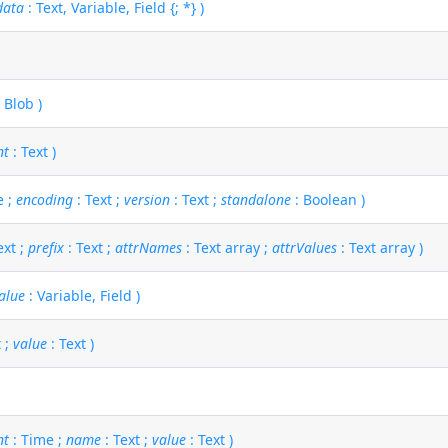
data
: Text, Variable, Field {; *} )
 Blob )
nt
: Text )
e ;
encoding
: Text ;
version
: Text ;
standalone
: Boolean )
ext ;
prefix
: Text ;
attrNames
: Text array ;
attrValues
: Text array )
alue
: Variable, Field )
t ;
value
: Text )
nt
: Time ;
name
: Text ;
value
: Text )