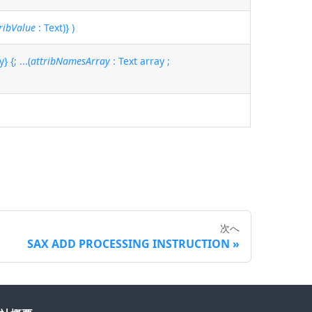
ribValue
: Text)} )
} {; ...(
attribNamesArray
: Text array ;
次へ
SAX ADD PROCESSING INSTRUCTION