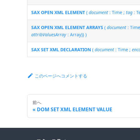
SAX OPEN XML ELEMENT
(
document
: Time ;
tag
: T
SAX OPEN XML ELEMENT ARRAYS
(
document
: Time
attribValuesArray
: Array)} )
SAX SET XML DECLARATION
(
document
: Time ;
enc
このページへコメントする
前へ
DOM SET XML ELEMENT VALUE