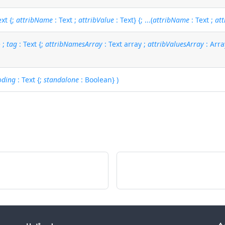
ext {;
attribName
: Text ;
attribValue
: Text} {; ...(
attribName
: Text ;
att
 ;
tag
: Text {;
attribNamesArray
: Text array ;
attribValuesArray
: Array
oding
: Text {;
standalone
: Boolean} )