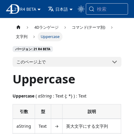
検索
21 R4 BETA
4D ドキュメンテーション
日本語
4Dランゲージ
コマンド(テーマ別)
文字列
Uppercase
バージョン: 21 R4 BETA
このページ上で
Uppercase
Uppercase
(
aString
: Text {; *} ) : Text
引数
型
説明
aString
Text
→
英大文字にする文字列