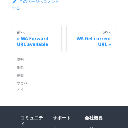
このページへコメント
する
前へ
次へ
WA Forward
WA Get current
URL available
URL
説明
例題
参照
プロパ
ティ
コミュニテ
サポート
会社概要
ィ