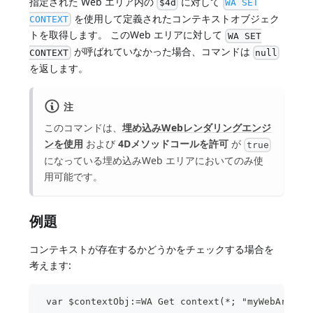
指定された Web エリア内の
に対して
$4d
WA SET
を使用して定義されたコンテキストオブジェク
CONTEXT
トを取得します。 このWeb エリアに対して
WA SET
が呼ばれていなかった場合、コマンドは
CONTEXT
null
を返します。
注
このコマンドは、
埋め込みWebレンダリングエンジ
ンを使用
および
4Dメソッドコールを許可
が
true
になっている埋め込みWeb エリアにおいてのみ使
用可能です。
例題
コンテキストが存在するかどうかをチェックする場合を
考えます:
 var $contextObj:=WA Get context(*; "myWebArea")