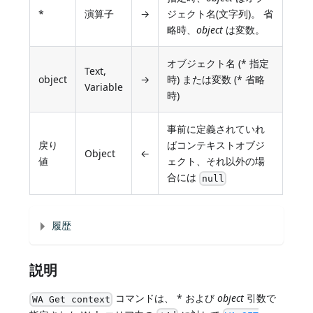
*
演算子
→
ジェクト名(文字列)。 省
略時、
object
は変数。
オブジェクト名 (* 指定
Text,
object
→
時) または変数 (* 省略
Variable
時)
事前に定義されていれ
戻り
ばコンテキストオブジ
Object
←
値
ェクト、それ以外の場
合には
null
履歴
説明
コマンドは、 * および
object
引数で
WA Get context