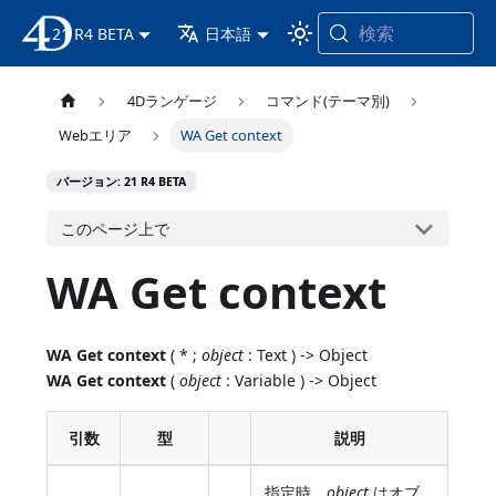
検索
21 R4 BETA
4D ドキュメンテーション
日本語
4Dランゲージ
コマンド(テーマ別)
Webエリア
WA Get context
バージョン: 21 R4 BETA
このページ上で
WA Get context
WA Get context
( * ;
object
: Text ) -> Object
WA Get context
(
object
: Variable ) -> Object
引数
型
説明
指定時、
object
はオブ