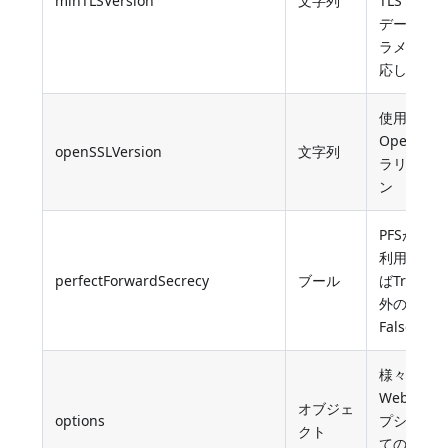
minTLSVersion
文字列
TLS versi
データベ
ラメータ
応します)
使用され
OpenSSL
openSSLVersion
文字列
ラリのバ
ン
PFSがサ
利用可能
perfectForwardSecrecy
ブール
ばTrue、
外の場合
False
様々な標
Webサー
オブジェ
options
プション
クト
てのカレ