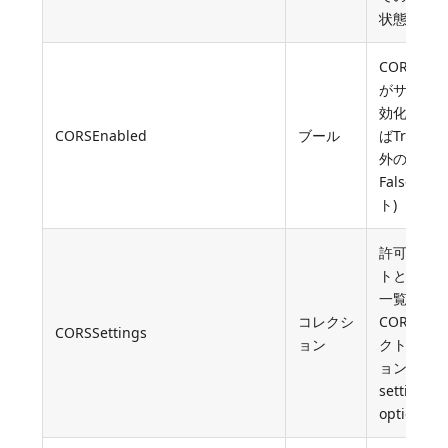
状態
CORS サ
がサーバ
効化され
CORSEnabled
ブール
ばTrue、
外の場合
False(デ
ト)
許可され
トとメソ
一覧を定
コレクシ
CORS オ
CORSSettings
ョン
クトのコ
ョン(Web 
settings
optionを