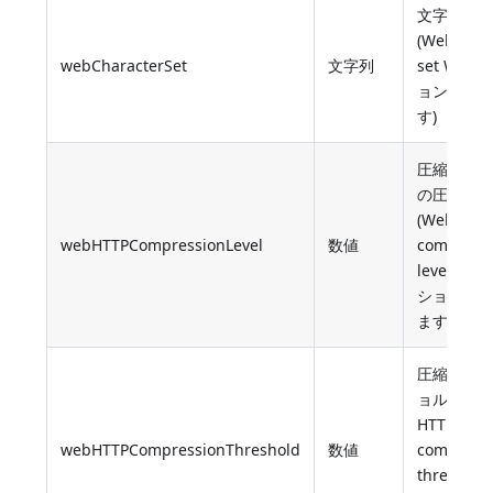
文字セッ
(Web char
webCharacterSet
文字列
set Web
ョンに対
す)
圧縮HTT
の圧縮レ
(Web HTT
webHTTPCompressionLevel
数値
compress
level We
ションに
ます)
圧縮のス
ョルド(We
HTTP
webHTTPCompressionThreshold
数値
compress
threshold