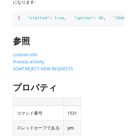
になります:
{
"started"
:
true
,
"uptime"
:
40
,
"SOAPServ
参照
License info
Process activity
SOAP REJECT NEW REQUESTS
プロパティ
コマンド番号
1531
スレッドセーフである
yes