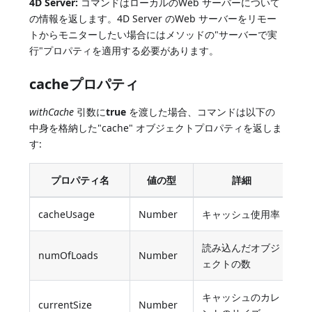
4D Server:
コマンドはローカルのWeb サーバーについて
の情報を返します。4D Server のWeb サーバーをリモー
トからモニターしたい場合にはメソッドの"サーバーで実
行"プロパティを適用する必要があります。
cacheプロパティ
withCache
引数に
true
を渡した場合、コマンドは以下の
中身を格納した"cache" オブジェクトプロパティを返しま
す:
プロパティ名
値の型
詳細
cacheUsage
Number
キャッシュ使用率
読み込んだオブジ
numOfLoads
Number
ェクトの数
キャッシュのカレ
currentSize
Number