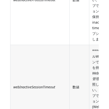
ブでない
ョンプロ
保持時間(W
inactive s
timeout 
プション
します)
****スケ
ルWeb 
ンでは特
を持ちま
Webセッ
管理(旧式)
照してく
webInactiveSessionTimeout
数値
い。**ア
ブでない
ョンの保
(Web inac