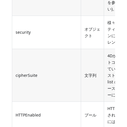
を参照し
い)。
様々なセ
オブジェ
ティのオ
security
クト
ンについ
レントの
4Dが安全
トコルに
ている暗
cipherSuite
文字列
スト(SSL c
list のデ
ースパラ
ーに対応し
HTTP が
HTTPEnabled
ブール
されてい
にはTrue