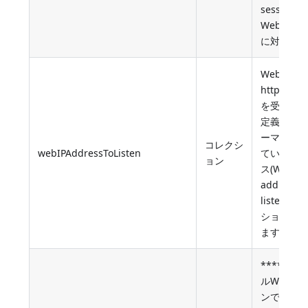
session t
Web オ
に対応しま
Web サ
http リ
を受け付
定義された
ーマット"
コレクシ
webIPAddressToListen
ているIP
ョン
ス(Web IP
address t
listen W
ションに
ます)
****スケ
ルWeb 
ンでは特