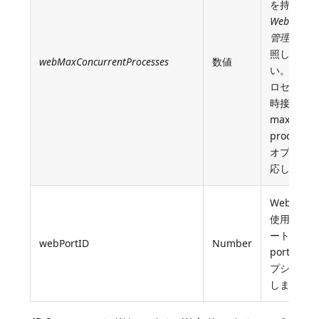
を持ちま
Webセッ
管理(旧式)
照してく
webMaxConcurrentProcesses
数値
い。**同W
ロセスの
時接続数(W
max concu
processe
オプショ
応します)
Web サ
使用するTC
ート番号(W
webPortID
Number
port ID W
プション
します)