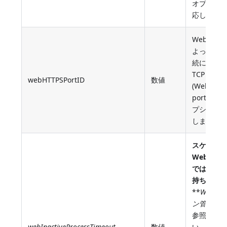
オプショ
応します)
Web サ
よって安
続に使用
TCP ポー
webHTTPSPortID
数値
(Web HTT
port ID W
プション
します)
スケーラ
Web セ
では特に
持ちませ
**
Webセ
ン管理(旧式
参照して
webInactiveProcessTimeout
数値
い。**ア