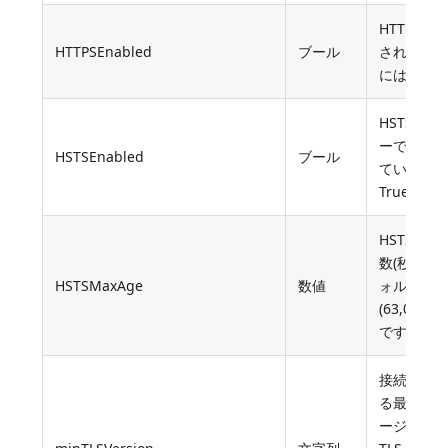
HTTPS 
HTTPSEnabled
ブール
されてい
にはTrue
HSTS が
ーで有効
HSTSEnabled
ブール
ている場
True
HSTS の
数(秒単位
HSTSMaxAge
数値
ォルトは2
(63,072,0
です。
接続を受
る最低限の
ージョン(M