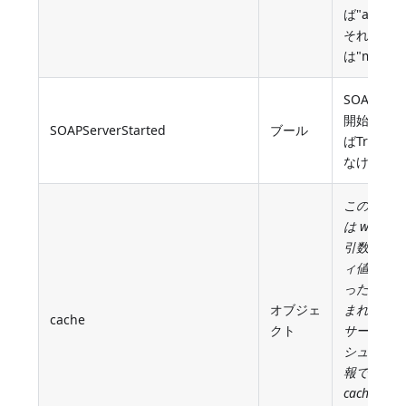
ば"automa
それ以外
は"manual
SOAPサ
開始され
SOAPServerStarted
ブール
ばTrue、
なければFa
このプロ
は
withCac
引数のプ
ィ値がTru
った場合
オブジェ
まれます
cache
クト
サーバー
シュの中
報です(以
cacheプ