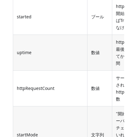
httpサー
開始され
started
ブール
ばTrue、
なければFa
httpサー
最後に開
uptime
数値
てからの
間
サーバー
されてか
httpRequestCount
数値
httpヒッ
数
"開始時に
ーバーを開
チェック
startMode
文字列
いれ