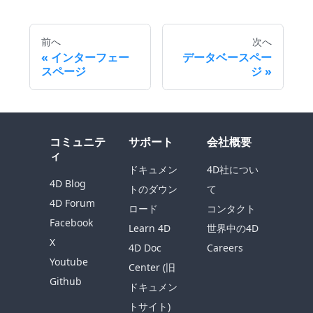
前へ
次へ
インターフェー
データベースペー
スページ
ジ
コミュニテ
サポート
会社概要
ィ
ドキュメン
4D社につい
4D Blog
トのダウン
て
4D Forum
ロード
コンタクト
Facebook
Learn 4D
世界中の4D
X
4D Doc
Careers
Youtube
Center (旧
Github
ドキュメン
トサイト)