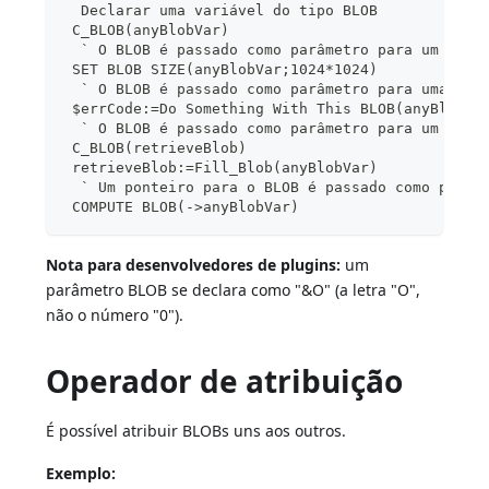
  Declarar uma variável do tipo BLOB
 C_BLOB(anyBlobVar)
  ` O BLOB é passado como parâmetro para um coma
 SET BLOB SIZE(anyBlobVar;1024*1024)
  ` O BLOB é passado como parâmetro para uma rot
 $errCode:=Do Something With This BLOB(anyBlobVa
  ` O BLOB é passado como parâmetro para um méto
 C_BLOB(retrieveBlob)
 retrieveBlob:=Fill_Blob(anyBlobVar)
  ` Um ponteiro para o BLOB é passado como parâm
 COMPUTE BLOB(->anyBlobVar)
Nota para desenvolvedores de plugins:
um
parâmetro BLOB se declara como "&O" (a letra "O",
não o número "0").
Operador de atribuição
É possível atribuir BLOBs uns aos outros.
Exemplo: