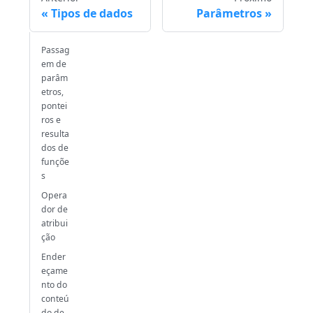
Tipos de dados
Parâmetros
Passag
em de
parâm
etros,
pontei
ros e
resulta
dos de
funçõe
s
Opera
dor de
atribui
ção
Ender
eçame
nto do
conteú
do de