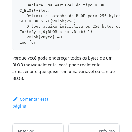
  ` Declare uma variável do tipo BLOB
 C_BLOB(vBlob)
  ` Definir o tamanho do BLOB para 256 bytes
 SET BLOB SIZE(vBlob;256)
  ` O loop abaixo inicializa os 256 bytes do BLO
 For(vByte;0;BLOB size(vBlob)-1)
    vBlob{vByte}:=0
 End for
Porque você pode endereçar todos os bytes de um
BLOB individualmente, você pode realmente
armazenar o que quiser em uma variável ou campo
BLOB.
Comentar esta
página
Anterior
Próximo