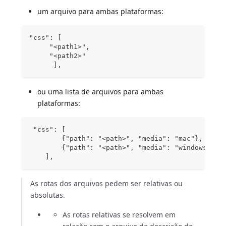
um arquivo para ambas plataformas:
"css": [
     "<path1>",
     "<path2>"
      ],
ou uma lista de arquivos para ambas
plataformas:
 "css": [
        {"path": "<path>", "media": "mac"},
        {"path": "<path>", "media": "windows"},
    ],
As rotas dos arquivos pedem ser relativas ou
absolutas.
As rotas relativas se resolvem em