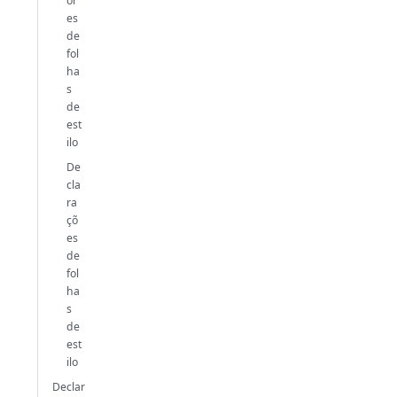
or
es
de
fol
ha
s
de
est
ilo
De
cla
ra
çõ
es
de
fol
ha
s
de
est
ilo
Declar