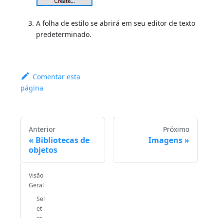
A folha de estilo se abrirá em seu editor de texto
predeterminado.
Comentar esta
página
Anterior
Próximo
Bibliotecas de
Imagens
objetos
Visão
Geral
Sel
et