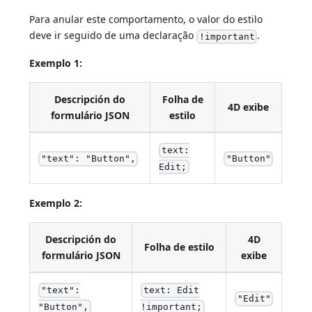
Para anular este comportamento, o valor do estilo
deve ir seguido de uma declaração
.
!important
Exemplo 1:
Descripción do
Folha de
4D exibe
formulário JSON
estilo
text:
"text": "Button",
"Button"
Edit;
Exemplo 2:
Descripción do
4D
Folha de estilo
formulário JSON
exibe
"text":
text: Edit
"Edit"
"Button",
!important;