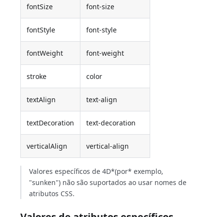
fontSize
font-size
fontStyle
font-style
fontWeight
font-weight
stroke
color
textAlign
text-align
textDecoration
text-decoration
verticalAlign
vertical-align
Valores específicos de 4D*(por* exemplo,
"sunken") não são suportados ao usar nomes de
atributos CSS.
Valores de atributos específicos