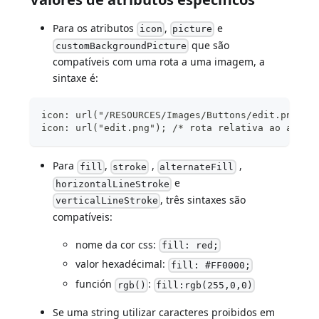
Para os atributos
,
e
icon
picture
que são
customBackgroundPicture
compatíveis com uma rota a uma imagem, a
sintaxe é:
icon: url("/RESOURCES/Images/Buttons/edit.png");
icon: url("edit.png"); /* rota relativa ao arqui
Para
,
,
,
fill
stroke
alternateFill
e
horizontalLineStroke
, três sintaxes são
verticalLineStroke
compatíveis:
nome da cor css:
fill: red;
valor hexadécimal:
fill: #FF0000;
función
:
rgb()
fill:rgb(255,0,0)
Se uma string utilizar caracteres proibidos em