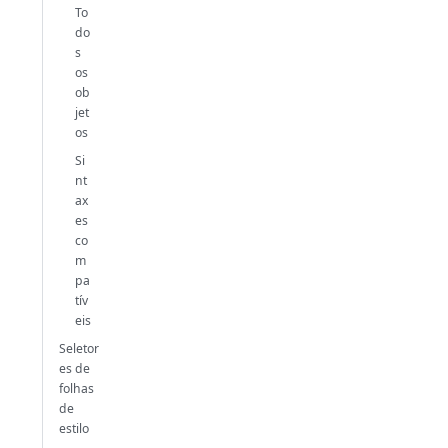
To
do
s
os
ob
jet
os
Si
nt
ax
es
co
m
pa
tív
eis
Seletor
es de
folhas
de
estilo