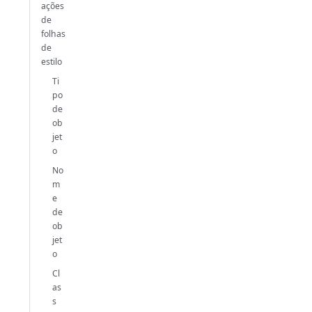
ações
de
folhas
de
estilo
Ti
po
de
ob
jet
o
No
m
e
de
ob
jet
o
Cl
as
s