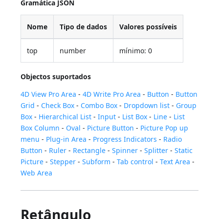
Gramática JSON
Nome
Tipo de dados
Valores possíveis
top
number
mínimo: 0
Objectos suportados
4D View Pro Area
-
4D Write Pro Area
-
Button
-
Button
Grid
-
Check Box
-
Combo Box
-
Dropdown list
-
Group
Box
-
Hierarchical List
-
Input
-
List Box
-
Line
-
List
Box Column
-
Oval
-
Picture Button
-
Picture Pop up
menu
-
Plug-in Area
-
Progress Indicators
-
Radio
Button
-
Ruler
-
Rectangle
-
Spinner
-
Splitter
-
Static
Picture
-
Stepper
-
Subform
-
Tab control
-
Text Area
-
Web Area
Retângulo