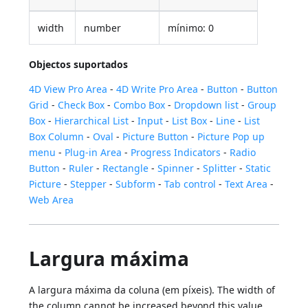
width
number
mínimo: 0
Objectos suportados
4D View Pro Area
-
4D Write Pro Area
-
Button
-
Button
Grid
-
Check Box
-
Combo Box
-
Dropdown list
-
Group
Box
-
Hierarchical List
-
Input
-
List Box
-
Line
-
List
Box Column
-
Oval
-
Picture Button
-
Picture Pop up
menu
-
Plug-in Area
-
Progress Indicators
-
Radio
Button
-
Ruler
-
Rectangle
-
Spinner
-
Splitter
-
Static
Picture
-
Stepper
-
Subform
-
Tab control
-
Text Area
-
Web Area
Largura máxima
A largura máxima da coluna (em píxeis). The width of
the column cannot be increased beyond this value