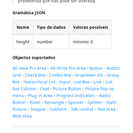
predefinida que não pode ser alterada.
Gramática JSON
Nome
Tipo de dados
Valores possíveis
height
number
mínimo: 0
Objectos suportados
4D View Pro Area
-
4D Write Pro Area
-
Button
-
Button
Grid
-
Check Box
-
Combo Box
-
Dropdown list
-
Group
Box
-
Hierarchical List
-
Input
-
List Box
-
Line
-
List
Box Column
-
Oval
-
Picture Button
-
Picture Pop up
menu
-
Plug-in Area
-
Progress Indicators
-
Radio
Button
-
Ruler
-
Rectangle
-
Spinner
-
Splitter
-
Static
Picture
-
Stepper
-
Subform
-
Tab control
-
Text Area
-
Web Area