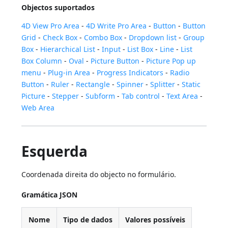
Objectos suportados
4D View Pro Area
-
4D Write Pro Area
-
Button
-
Button
Grid
-
Check Box
-
Combo Box
-
Dropdown list
-
Group
Box
-
Hierarchical List
-
Input
-
List Box
-
Line
-
List
Box Column
-
Oval
-
Picture Button
-
Picture Pop up
menu
-
Plug-in Area
-
Progress Indicators
-
Radio
Button
-
Ruler
-
Rectangle
-
Spinner
-
Splitter
-
Static
Picture
-
Stepper
-
Subform
-
Tab control
-
Text Area
-
Web Area
Esquerda
Coordenada direita do objecto no formulário.
Gramática JSON
Nome
Tipo de dados
Valores possíveis