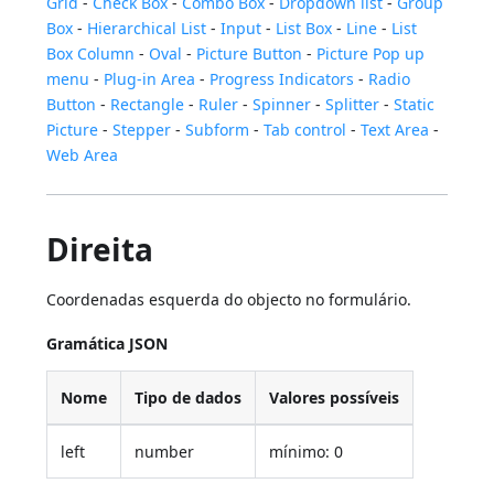
Grid
-
Check Box
-
Combo Box
-
Dropdown list
-
Group
Box
-
Hierarchical List
-
Input
-
List Box
-
Line
-
List
Box Column
-
Oval
-
Picture Button
-
Picture Pop up
menu
-
Plug-in Area
-
Progress Indicators
-
Radio
Button
-
Rectangle
-
Ruler
-
Spinner
-
Splitter
-
Static
Picture
-
Stepper
-
Subform
-
Tab control
-
Text Area
-
Web Area
Direita
Coordenadas esquerda do objecto no formulário.
Gramática JSON
Nome
Tipo de dados
Valores possíveis
left
number
mínimo: 0