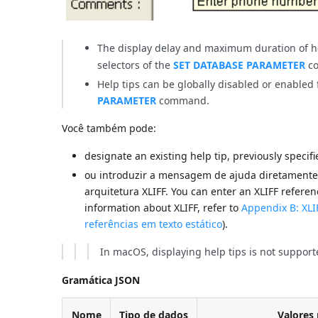
The display delay and maximum duration of he
selectors of the
SET DATABASE PARAMETER
c
Help tips can be globally disabled or enabled 
PARAMETER
command.
Você também pode:
designate an existing help tip, previously specif
ou introduzir a mensagem de ajuda diretamente c
arquitetura XLIFF. You can enter an XLIFF refere
information about XLIFF, refer to
Appendix B: XLI
referências em texto estático
).
In macOS, displaying help tips is not suppor
Gramática JSON
Nome
Tipo de dados
Valores 