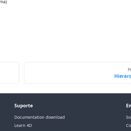
ima)
P
Hierar
Suporte
E
Documentation download
So
Learn 4D
Co