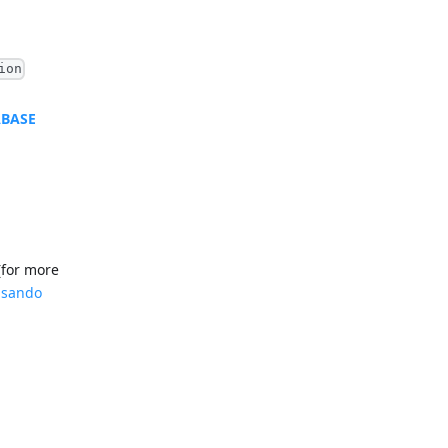
ion
ABASE
(for more
Usando