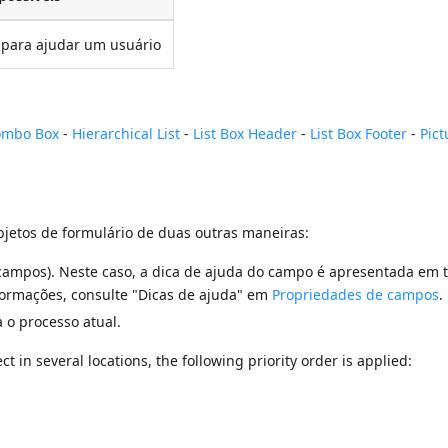
 para ajudar um usuário
ombo Box
-
Hierarchical List
-
List Box Header
-
List Box Footer
-
Pict
etos de formulário de duas outras maneiras:
 campos). Neste caso, a dica de ajuda do campo é apresentada em 
formações, consulte "Dicas de ajuda" em
Propriedades de campos
.
a o processo atual.
 in several locations, the following priority order is applied: