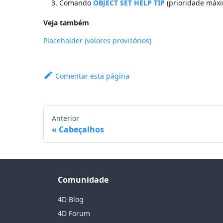
Comando
OBJECT SET HELP TIP
(prioridade máx
Veja também
Placeholder (valores provisórios)
Comentar esta página
Anterior
Cabeçalhos
Comunidade
4D Blog
4D Forum