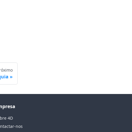
róximo
quia
mpresa
bre 4D
ntactar-nos