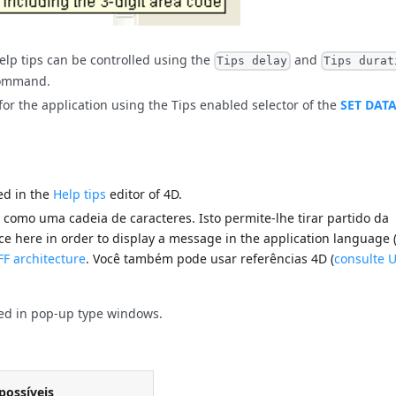
lp tips can be controlled using the
and
Tips delay
Tips durat
ommand.
for the application using the Tips enabled selector of the
SET DAT
ied in the
Help tips
editor of 4D.
omo uma cadeia de caracteres. Isto permite-lhe tirar partido da
nce here in order to display a message in the application language 
FF architecture
. Você também pode usar referências 4D (
consulte 
ted in pop-up type windows.
possíveis