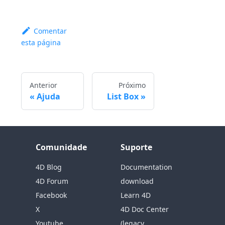
Comentar
esta página
Anterior
Próximo
Ajuda
List Box
Comunidade
Suporte
4D Blog
Documentation
4D Forum
download
Facebook
Learn 4D
X
4D Doc Center
Youtube
(legacy