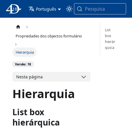
Pesquisa
18
Documentação 4D
Português
List
box
Propriedades dos objectos formulário
hierár
quica
Hierarquia
Versão: 18
Nesta página
Hierarquia
List box
hierárquica