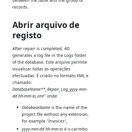
between the table and the group of
records.
Abrir arquivo de
registo
After repair is completed, 4D
generates a log file in the Logs folder
of the database. Este arquivo permite
visualizar todas as operações
efectuadas. É criado no formato XML e
chamado:
DatabaseName**_Repair_Log_yyyy-mm-
dd hh-mm-ss.xml
" onde:
DatabaseName
is the name of the
project file without any extension,
for example "Invoices",
yyyy-mm-dd hh-mm-ss
é o carimbo