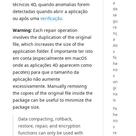
a
técnicos 4D, quando anomalias forem
de
detectadas quando abrir a aplicação
se
ou após uma
verificação
.
gu
ra
Warning:
Each repair operation
nç
involves the duplication of the original
a
file, which increases the size of the
do
application folder. É importante ter isto
s
fic
em conta (especialmente em macOS
he
onde as aplicações 4D aparecem como
iro
pacotes) para que o tamanho da
s
aplicação não aumente
ori
excessivamente. Manually removing
gi
the copies of the original file inside the
na
package can be useful to minimize the
is
package size.
Fic
he
Data compacting, rollback,
iro
restore, repair, and encryption
s
functions can only be used with
re