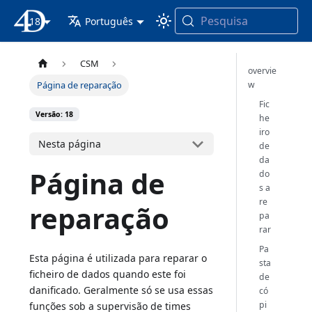
Pesquisa
18
Documentação 4D
Português
CSM
overvie
w
Página de reparação
Fic
Versão: 18
he
iro
Nesta página
de
da
Página de
do
s a
re
reparação
pa
rar
Pa
Esta página é utilizada para reparar o
sta
ficheiro de dados quando este foi
de
danificado. Geralmente só se usa essas
có
pi
funções sob a supervisão de times