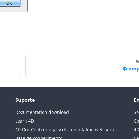
P
$comp
Suporte
E
Documentation download
So
Learn 4D
Co
4D Doc Center (legacy documentation web site)
4D
Base de conhecimento
Ca