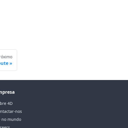
róximo
ute
mpresa
bre 4D
ntactar-nos
 no mundo
reers