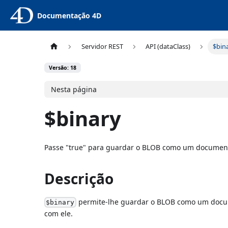
Documentação 4D
Servidor REST
API (dataClass)
$bin
Versão: 18
Nesta página
$binary
Passe "true" para guardar o BLOB como um docume
Descrição
permite-lhe guardar o BLOB como um docu
$binary
com ele.