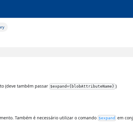
ary
nto (deve também passar
)
$expand={blobAttributeName}
mento. Também é necessário utilizar o comando
em conj
$expand