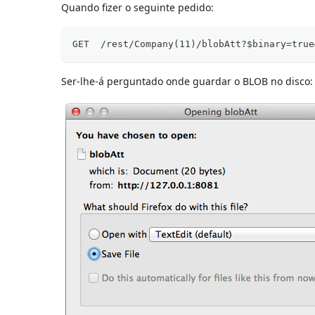
Quando fizer o seguinte pedido:
GET  /rest/Company(11)/blobAtt?$binary=true
Ser-lhe-á perguntado onde guardar o BLOB no disco: