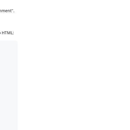
chment".
o HTML: