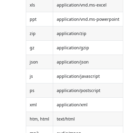
xls
application/vnd.ms-excel
ppt
application/vnd.ms-powerpoint
zip
application/zip
gz
application/gzip
json
application/json
js
application/javascript
ps
application/postscript
xml
application/xml
htm, html
text/html