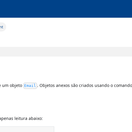
nt
de um objeto
. Objetos anexos são criados usando o comand
Email
penas leitura abaixo: