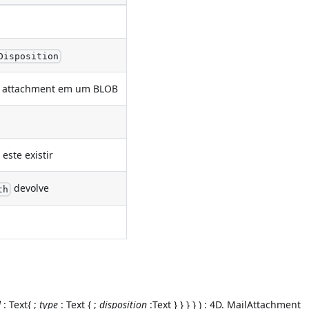
Disposition
o attachment em um BLOB
ste existir
devolve
th
d
: Text{ ;
type
: Text { ;
disposition
:Text } } } } ) : 4D. MailAttachment