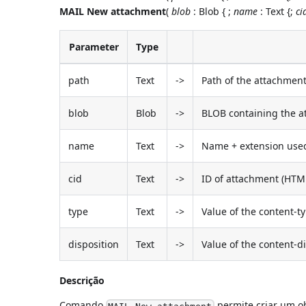
MAIL New attachment
(
blob
: Blob { ;
name
: Text {;
ci
Parameter
Type
path
Text
->
Path of the attachment 
blob
Blob
->
BLOB containing the 
name
Text
->
Name + extension used
cid
Text
->
ID of attachment (HTML 
type
Text
->
Value of the content-t
disposition
Text
->
Value of the content-di
Descrição
Comando
permite criar um o