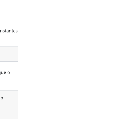
nstantes
que o
 o