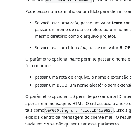
MAIL New attachment
Pode passar um caminho ou um Blob para definir o a
Se você usar uma
rota
, passe um valor
texto
cont
passar um nome de rota completo ou um nome de 
mesmo diretório como o arquivo projeto).
Se você usar um blob
blob
, passe um valor
BLOB
O parâmetro opcional
name
permite passar o nome e 
for omitido e:
passar uma rota de arquivo, o nome e extensão 
passar um BLOB, um nome aleatório sem extens
O parâmetro opcional
cid
permite passar uma ID inter
apenas em mensagens HTML. O cid associa o anexo 
tais como
. Isso s
\&#060;img src="cid:ID"&#062;
exibida dentro da mensagem do cliente mail. O resul
vazia em
cid
se não quiser usar esse parâmetro.