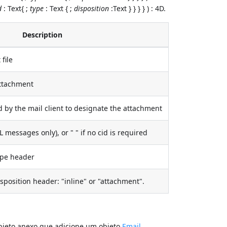
d
: Text{ ;
type
: Text { ;
disposition
:Text } } } } ) : 4D.
Description
file
attachment
 by the mail client to designate the attachment
messages only), or " " if no cid is required
ype header
sposition header: "inline" or "attachment".
bjeto anexo que adicione um objeto
Email
.