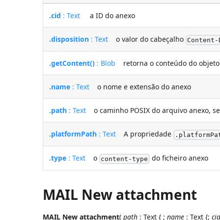
.cid
: Text
a ID do anexo
.disposition
: Text
o valor do cabeçalho
Content-
.getContent()
: Blob
retorna o conteúdo do objet
.name
: Text
o nome e extensão do anexo
.path
: Text
o caminho POSIX do arquivo anexo, se e
.platformPath
: Text
A propriedade
.platformPa
.type
: Text
o
do ficheiro anexo
content-type
MAIL New attachment
MAIL New attachment
(
path
: Text { ;
name
: Text {;
ci