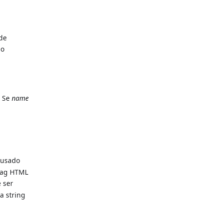
ode
no
. Se
name
r usado
tag HTML
 ser
a string