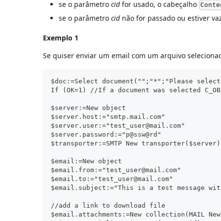
se o parâmetro
cid
for usado, o cabeçalho
Conte
se o parâmetro
cid
não for passado ou estiver va
Exemplo 1
Se quiser enviar um email com um arquivo selecio
$doc:=Select document("";"*";"Please select
If (OK=1) //If a document was selected C_OB
$server:=New object
$server.host:="smtp.mail.com"
$server.user:="test_user@mail.com"
$server.password:="p@ssw@rd"
$transporter:=SMTP New transporter($server)
$email:=New object
$email.from:="test_user@mail.com"
$email.to:="test_user@mail.com"
$email.subject:="This is a test message wit
//add a link to download file
$email.attachments:=New collection(MAIL New