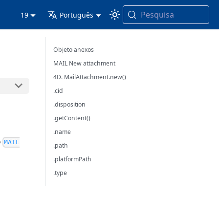
Pesquisa
19
Português
Objeto anexos
MAIL New attachment
4D. MailAttachment.new()
.cid
.disposition
.getContent()
.name
o
MAIL
.path
.platformPath
.type