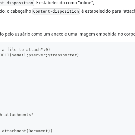
é estabelecido como "inline",
nt-disposition
zio, o cabeçalho
é estabelecido para "atta
Content-disposition
nado pelo usuário como um anexo e uma imagem embebida no corp
 a file to attach";0)
JECT($email;$server;$transporter)
h attachments"
 attachment(Document))