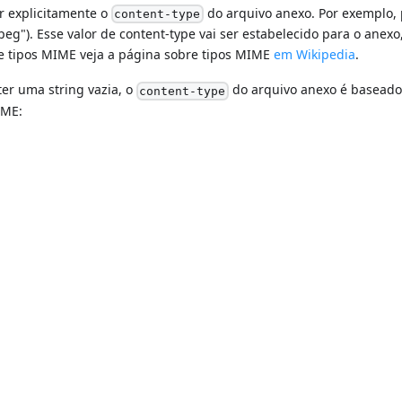
r explicitamente o
do arquivo anexo. Por exemplo,
content-type
g"). Esse valor de content-type vai ser estabelecido para o anexo
e tipos MIME veja a página sobre tipos MIME
em Wikipedia
.
ter uma string vazia, o
do arquivo anexo é basead
content-type
IME: