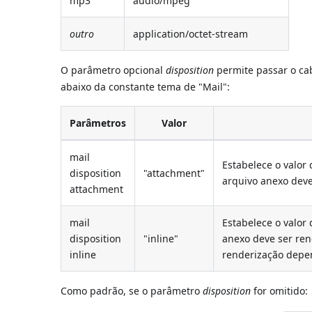
mp3
audio/mpeg
outro
application/octet-stream
O parâmetro opcional
disposition
permite passar o c
abaixo da constante tema de "Mail":
Parâmetros
Valor
mail
Estabelece o valor
disposition
"attachment"
arquivo anexo dev
attachment
mail
Estabelece o valor 
disposition
"inline"
anexo deve ser ren
inline
renderização depen
Como padrão, se o parâmetro
disposition
for omitido: