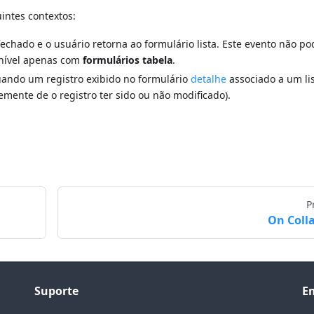
intes contextos:
fechado e o usuário retorna ao formulário lista. Este evento não po
onível apenas com
formulários tabela
.
uando um registro exibido no formulário
detalhe
associado a um li
emente de o registro ter sido ou não modificado).
P
On Coll
Suporte
E