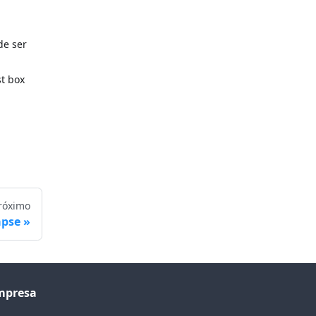
de ser
st box
róximo
apse
mpresa