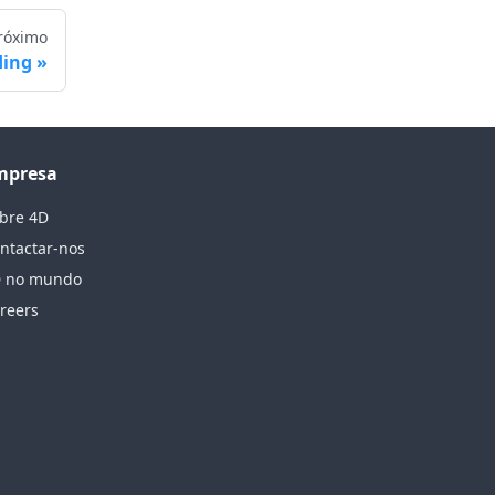
róximo
ding
mpresa
bre 4D
ntactar-nos
 no mundo
reers