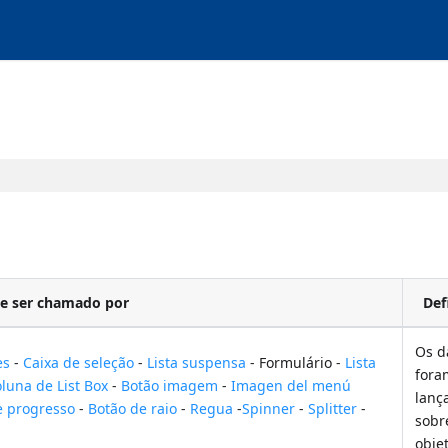
e ser chamado por
Def
Os d
es
-
Caixa de seleção
-
Lista suspensa
- Formulário -
Lista
fora
luna de List Box
-
Botão imagem
-
Imagen del menú
lanç
e progresso
-
Botão de raio
-
Regua
-
Spinner
-
Splitter
-
sobr
obje