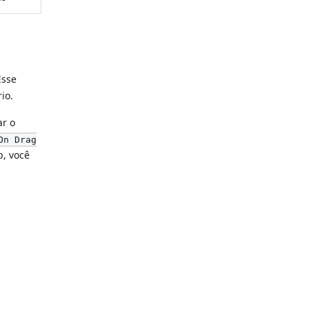
Esse
io.
ar o
On Drag
p, você