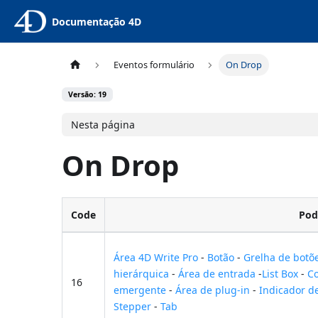
Documentação 4D
Eventos formulário
On Drop
Versão: 19
Nesta página
On Drop
Code
Pod
Área 4D Write Pro
-
Botão
-
Grelha de botõ
hierárquica
-
Área de entrada
-
List Box
-
Co
16
emergente
-
Área de plug-in
-
Indicador d
Stepper
-
Tab