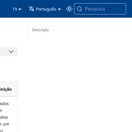
Pesquisa
19
Português
Descrição
inição
ados
m
ados
e um
to