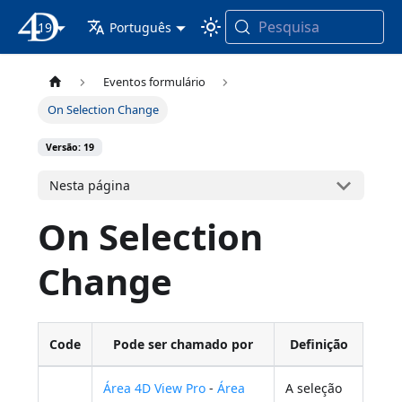
Pesquisa
19
Documentação 4D
Português
Eventos formulário
On Selection Change
Versão: 19
Nesta página
On Selection
Change
Code
Pode ser chamado por
Definição
Área 4D View Pro
-
Área
A seleção