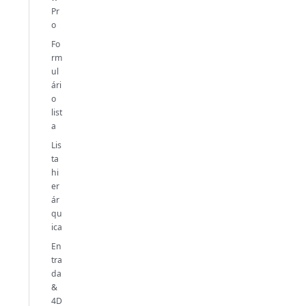
Pr
o
Fo
rm
ul
ári
o
list
a
Lis
ta
hi
er
ár
qu
ica
En
tra
da
&
4D