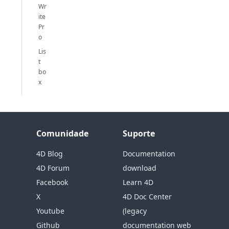
Wr
ite
Pr
o
Lis
t
bo
x
Comunidade
Suporte
4D Blog
Documentation
4D Forum
download
Facebook
Learn 4D
X
4D Doc Center
Youtube
(legacy
Github
documentation web