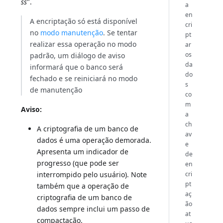
ss
".
a
en
A encriptação só está disponível
cri
no
modo manutenção
. Se tentar
pt
realizar essa operação no modo
ar
os
padrão, um diálogo de aviso
da
informará que o banco será
do
fechado e se reiniciará no modo
s
de manutenção
co
m
Aviso:
a
ch
A criptografia de um banco de
av
dados é uma operação demorada.
e
Apresenta um indicador de
de
progresso (que pode ser
en
cri
interrompido pelo usuário). Note
pt
também que a operação de
aç
criptografia de um banco de
ão
dados sempre inclui um passo de
at
compactação.