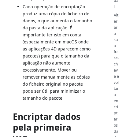
ua
Cada operação de encriptação
l
produz uma cópia do ficheiro de
Alt
dados, o que aumenta o tamanho
er
ar
da pasta da aplicação. É
a
importante ter isto em conta
su
(especialmente em macOS onde
a
as aplicações 4D aparecem como
fra
pacotes) para que o tamanho da
se-
aplicação não aumente
ch
excessivamente. Mover ou
av
e e
remover manualmente as cópias
vol
do ficheiro original no pacote
tar
pode ser útil para minimizar o
a
tamanho do pacote.
en
cri
pt
Encriptar dados
ar
pela primeira
os
da