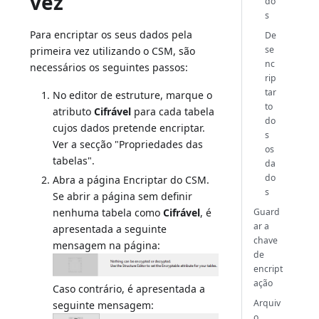
vez
do
s
Para encriptar os seus dados pela
De
se
primeira vez utilizando o CSM, são
nc
necessários os seguintes passos:
rip
tar
No editor de estruture, marque o
to
atributo
Cifrável
para cada tabela
do
cujos dados pretende encriptar.
s
Ver a secção "Propriedades das
os
tabelas".
da
do
Abra a página Encriptar do CSM.
s
Se abrir a página sem definir
Guard
nenhuma tabela como
Cifrável
, é
ar a
apresentada a seguinte
chave
mensagem na página:
de
encript
ação
Caso contrário, é apresentada a
Arquiv
seguinte mensagem:
o