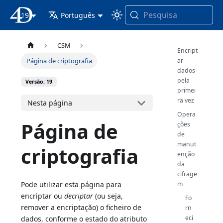
Pesquisa
19
Documentação 4D
Português
CSM
Encript
ar
Página de criptografia
dados
pela
Versão: 19
primei
ra vez
Nesta página
Opera
Página de
ções
de
manut
criptografia
enção
da
cifrage
m
Pode utilizar esta página para
encriptar ou
decriptar
(ou seja,
Fo
remover a encriptação) o ficheiro de
rn
eci
dados, conforme o estado do atributo