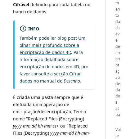
m
Cifrável
definido para cada tabela no
en
banco de dados.
to
da
ch
INFO
av
Também pode ler blog post
Um
e
olhar mais profundo sobre a
de
encriptação de dados 4D
. Para
en
cri
informação detalhada sobre
pt
encriptação de dados em 4D, por
aç
favor consulte a secção
Cifrar
ão
dados
no manual de
Desenho
.
de
da
do
É criada uma pasta sempre que é
s
efetuada uma operação de
at
encriptação/desencriptação. Tem o
ua
nome "Replaced Files (Encrypting)
l
yyyy-mm-dd hh-mm-ss
> ou "Replaced
Vol
Files (Decrypting)
yyyy-mm-dd hh-mm-
te