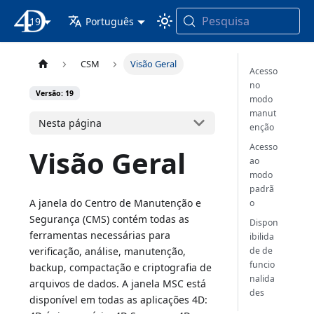
Pesquisa
19
Documentação 4D
Português
CSM
Visão Geral
Acesso
no
Versão: 19
modo
manut
Nesta página
enção
Acesso
Visão Geral
ao
modo
padrã
A janela do Centro de Manutenção e
o
Segurança (CMS) contém todas as
Dispon
ferramentas necessárias para
ibilida
verificação, análise, manutenção,
de de
funcio
backup, compactação e criptografia de
nalida
arquivos de dados. A janela MSC está
des
disponível em todas as aplicações 4D: