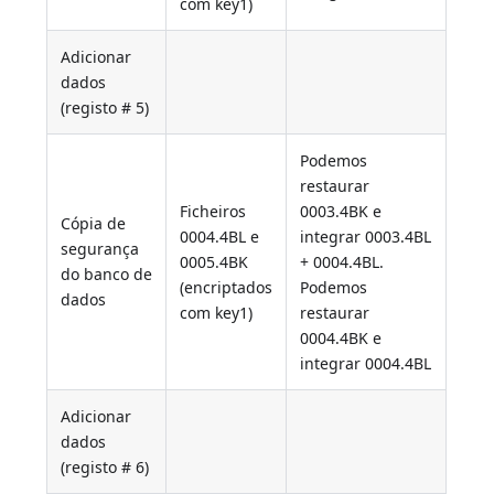
com key1)
Adicionar
dados
(registo # 5)
Podemos
restaurar
Ficheiros
0003.4BK e
Cópia de
0004.4BL e
integrar 0003.4BL
segurança
0005.4BK
+ 0004.4BL.
do banco de
(encriptados
Podemos
dados
com key1)
restaurar
0004.4BK e
integrar 0004.4BL
Adicionar
dados
(registo # 6)