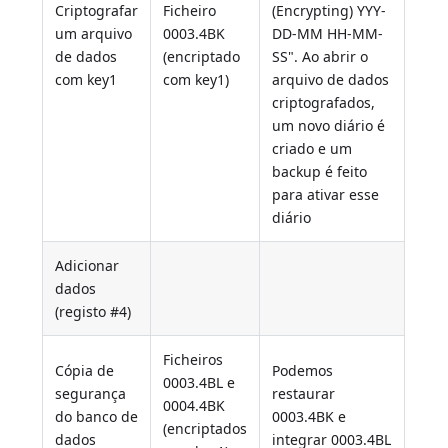
Criptografar
Ficheiro
(Encrypting) YYY-
um arquivo
0003.4BK
DD-MM HH-MM-
de dados
(encriptado
SS". Ao abrir o
com key1
com key1)
arquivo de dados
criptografados,
um novo diário é
criado e um
backup é feito
para ativar esse
diário
Adicionar
dados
(registo #4)
Ficheiros
Cópia de
Podemos
0003.4BL e
segurança
restaurar
0004.4BK
do banco de
0003.4BK e
(encriptados
dados
integrar 0003.4BL