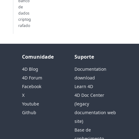
banco
de
dados
criptog
rafado
Comunidade
Suporte
4D Blog
Documentation
4D Forum
download
Facebook
Learn 4D
X
4D Doc Center
Youtube
(legacy
Github
documentation web
site)
Base de
conhecimento