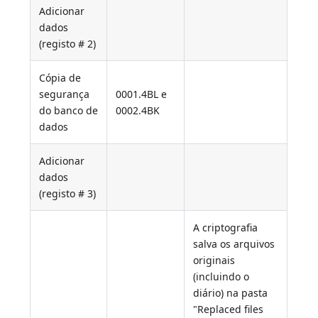
Adicionar
dados
(registo # 2)
Cópia de
segurança
0001.4BL e
do banco de
0002.4BK
dados
Adicionar
dados
(registo # 3)
A criptografia
salva os arquivos
originais
(incluindo o
diário) na pasta
"Replaced files