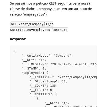
Se passarmos a petição REST seguinte para nossa
classe de dados Company (que tem um atributo de
relação "empregados"):
GET /rest/Company(1)/?
$attributes=employees.lastname
Resposta
:
{
    "__entityModel": "Company",
    "__KEY": "1",  
    "__TIMESTAMP": "2018-04-25T14:41:16.237Z",
    "__STAMP": 2,
    "employees": {
        "__ENTITYSET": "/rest/Company(1)/employe
        "__GlobalStamp": 50,
        "__COUNT": 135,
        "__FIRST": 0,
        "__ENTITIES": [
            {
                "__KEY": "1",