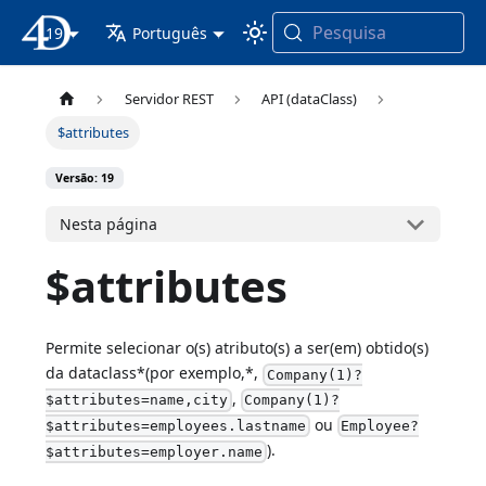
Pesquisa
19
Documentação 4D
Português
Servidor REST
API (dataClass)
$attributes
Versão: 19
Nesta página
$attributes
Permite selecionar o(s) atributo(s) a ser(em) obtido(s)
da dataclass*(por exemplo,*,
Company(1)?
,
$attributes=name,city
Company(1)?
ou
$attributes=employees.lastname
Employee?
).
$attributes=employer.name