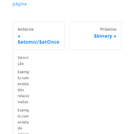
página
Anterior
Próximo
$binary
$atomic/$atOnce
Descri
ção
Exemp
lo com
entida
des
relacio
nadas
Exemp
lo com
entida
de