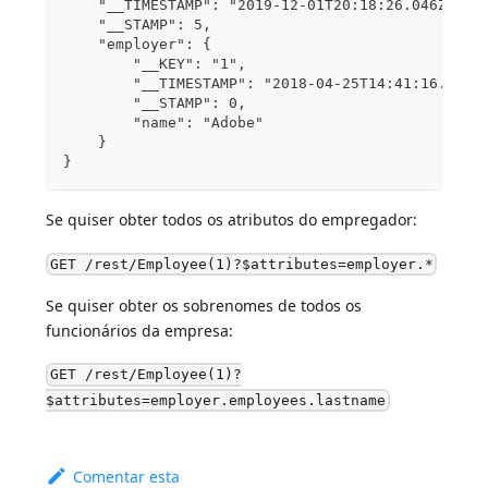
    "__TIMESTAMP": "2019-12-01T20:18:26.046Z",
    "__STAMP": 5,
    "employer": {
        "__KEY": "1",
        "__TIMESTAMP": "2018-04-25T14:41:16.237Z
        "__STAMP": 0,
        "name": "Adobe"
    }
}
Se quiser obter todos os atributos do empregador:
GET /rest/Employee(1)?$attributes=employer.*
Se quiser obter os sobrenomes de todos os
funcionários da empresa:
GET /rest/Employee(1)?
$attributes=employer.employees.lastname
Comentar esta