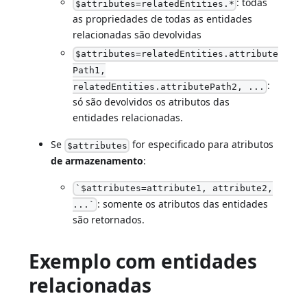
: todas
$attributes=relatedEntities.*
as propriedades de todas as entidades
relacionadas são devolvidas
$attributes=relatedEntities.attribute
Path1,
:
relatedEntities.attributePath2, ...
só são devolvidos os atributos das
entidades relacionadas.
Se
for especificado para atributos
$attributes
de armazenamento
:
`$attributes=attribute1, attribute2,
: somente os atributos das entidades
...`
são retornados.
Exemplo com entidades
relacionadas