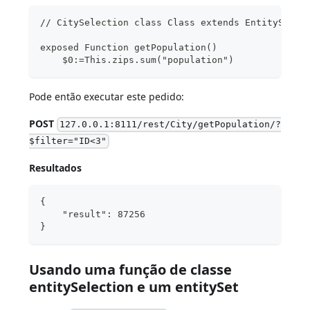
// CitySelection class Class extends EntitySelec
exposed Function getPopulation()
    $0:=This.zips.sum("population")
Pode então executar este pedido:
POST
127.0.0.1:8111/rest/City/getPopulation/?
$filter="ID<3"
Resultados
{
    "result": 87256
}
Usando uma função de classe
entitySelection e um entitySet