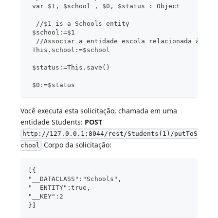
 var $1, $school , $0, $status : Object
  //$1 is a Schools entity
 $school:=$1
  //Associar a entidade escola relacionada à ent
 This.school:=$school
 $status:=This.save()
 $0:=$status
Você executa esta solicitação, chamada em uma
entidade Students:
POST
http://127.0.0.1:8044/rest/Students(1)/putToS
Corpo da solicitação:
chool
[{
"__DATACLASS":"Schools",
"__ENTITY":true,
"__KEY":2
}]