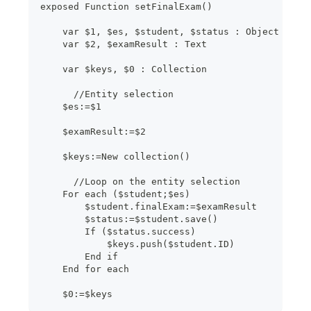
exposed Function setFinalExam()
    var $1, $es, $student, $status : Object
    var $2, $examResult : Text
    var $keys, $0 : Collection
      //Entity selection
    $es:=$1
    $examResult:=$2
    $keys:=New collection()
      //Loop on the entity selection
    For each ($student;$es)
        $student.finalExam:=$examResult
        $status:=$student.save()
        If ($status.success)
            $keys.push($student.ID)
        End if 
    End for each 
    $0:=$keys