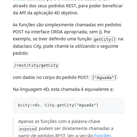
através dos seus pedidos REST, para poder beneficiar
da API da aplicação 4D objetivo.
As funções são simplesmente chamadas em pedidos
POST na interface ORDA apropriada, sem (). Por
exemplo, se tiver definido uma função
na
getCity()
dataclass City, pode chamá-la utilizando o seguinte
pedido:
/rest/City/getCity
com dados no corpo do pedido POST:
["Aguada"]
Na linguagem 4D, esta chamada é equivalente a:
$city:=ds. City.getCity("Aguada")
Apenas as funções com a palavra-chave
podem ser diretamente chamadas a
exposed
partir de pedidos REST. Ver a secção
Funções