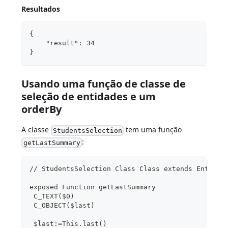
Resultados
{
    "result": 34
}
Usando uma função de classe de
seleção de entidades e um
orderBy
A classe
tem uma função
StudentsSelection
:
getLastSummary
// StudentsSelection Class Class extends EntityS
exposed Function getLastSummary
 C_TEXT($0)
 C_OBJECT($last)
 $last:=This.last()