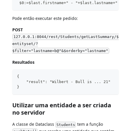
 $0:=$last.firstname+" - "+$last.lastname+" is .
Pode então executar este pedido:
POST
127.0.0.1:8044/rest/Students/getLastSummary/$
entityset/?
$filter="lastname=b@"&$orderby="lastname"
Resultados
{
    "result": "Wilbert - Bull is ... 21" 
}
Utilizar uma entidade a ser criada
no servidor
A classe de Dataclass
tem a função
Students