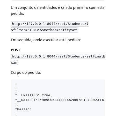
Um conjunto de entidades é criado primeiro com este
pedido:
http://127.0.0.1:8044/rest/Students/?
$filter="ID<3"&$method=entityset
Em seguida, pode executar este pedido:
POST
http://127.0.0.1:8044/rest/Students/setFinalE
xam
Corpo do pedido:
[
{
"__ENTITIES":true,
"__DATASET":"9B9C053A111E4A288E9C1E48965FE671" 
},
"Passed" 
]