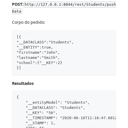
POST:
http://127.0.0.1:8044/rest/Students/push
Data
Corpo do pedido:
[{
"__DATACLASS":"Students",
"__ENTITY":true,
"firstname":"John",
"lastname":"Smith",
"school":{"__KEY":2}
}]
Resultados
{
    "__entityModel": "Students",
    "__DATACLASS": "Students",
    "__KEY": "56",
    "__TIMESTAMP": "2020-06-16T11:16:47.601Z",
    "__STAMP": 1,