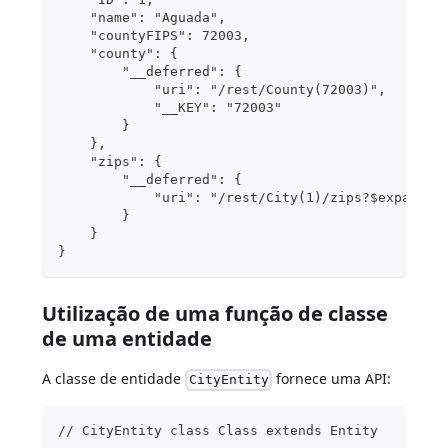
    "name": "Aguada",
    "countyFIPS": 72003,
    "county": {
        "__deferred": {
            "uri": "/rest/County(72003)",
            "__KEY": "72003" 
        }
    },
    "zips": {
        "__deferred": {
            "uri": "/rest/City(1)/zips?$expand=z
        }
    }
}
Utilização de uma função de classe
de uma entidade
A classe de entidade
fornece uma API:
CityEntity
// CityEntity class Class extends Entity