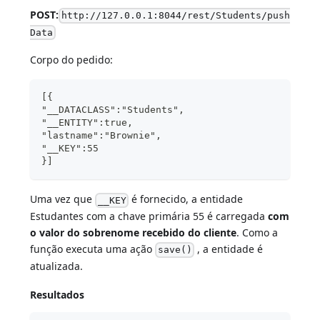
POST:
http://127.0.0.1:8044/rest/Students/push
Data
Corpo do pedido:
[{
"__DATACLASS":"Students",
"__ENTITY":true,
"lastname":"Brownie",
"__KEY":55
}]
Uma vez que
é fornecido, a entidade
__KEY
Estudantes com a chave primária 55 é carregada
com
o valor do sobrenome recebido do cliente
. Como a
função executa uma ação
, a entidade é
save()
atualizada.
Resultados