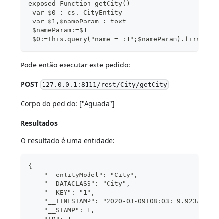
exposed Function getCity()
 var $0 : cs. CityEntity
 var $1,$nameParam : text
 $nameParam:=$1
 $0:=This.query("name = :1";$nameParam).first()
Pode então executar este pedido:
POST
127.0.0.1:8111/rest/City/getCity
Corpo do pedido: ["Aguada"]
Resultados
O resultado é uma entidade:
{
    "__entityModel": "City",
    "__DATACLASS": "City",
    "__KEY": "1",
    "__TIMESTAMP": "2020-03-09T08:03:19.923Z",
    "__STAMP": 1,
    "ID": 1,