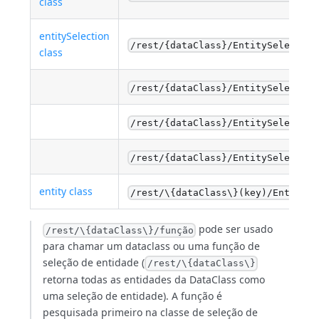
class
entitySelection
/rest/{dataClass}/EntitySelection
class
/rest/{dataClass}/EntitySelection
/rest/{dataClass}/EntitySelection
/rest/{dataClass}/EntitySelection
entity class
/rest/\{dataClass\}(key)/EntityCl
pode ser usado
/rest/\{dataClass\}/função
para chamar um dataclass ou uma função de
seleção de entidade (
/rest/\{dataClass\}
retorna todas as entidades da DataClass como
uma seleção de entidade). A função é
pesquisada primeiro na classe de seleção de