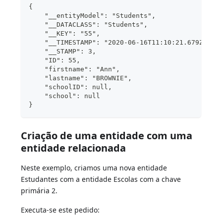
{
    "__entityModel": "Students",
    "__DATACLASS": "Students",
    "__KEY": "55",
    "__TIMESTAMP": "2020-06-16T11:10:21.679Z",
    "__STAMP": 3,
    "ID": 55,
    "firstname": "Ann",
    "lastname": "BROWNIE",
    "schoolID": null,
    "school": null 
}
Criação de uma entidade com uma
entidade relacionada
Neste exemplo, criamos uma nova entidade
Estudantes com a entidade Escolas com a chave
primária 2.
Executa-se este pedido: