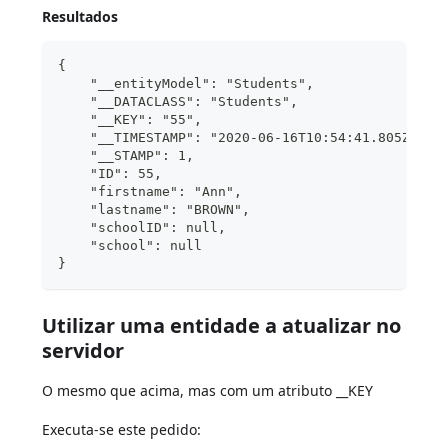
Resultados
{
    "__entityModel": "Students",
    "__DATACLASS": "Students",
    "__KEY": "55",
    "__TIMESTAMP": "2020-06-16T10:54:41.805Z",
    "__STAMP": 1,
    "ID": 55,
    "firstname": "Ann",
    "lastname": "BROWN",
    "schoolID": null,
    "school": null
}
Utilizar uma entidade a atualizar no
servidor
O mesmo que acima, mas com um atributo __KEY
Executa-se este pedido: