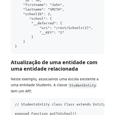
    "ID": 56,
    "firstname": "John",
    "lastname": "SMITH",
    "schoolID": 2,
       "school": {
        "__deferred": {
            "uri": "/rest/Schools(2)",
            "__KEY": "2" 
        }
    }
}
Atualização de uma entidade com
uma entidade relacionada
Neste exemplo, associamos uma escola existente a
uma entidade Students. A classe
StudentEntity
tem um API:
// StudentsEntity class Class extends Entity
exposed Function putToSchool()