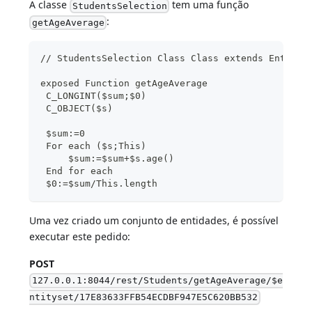
A classe
tem uma função
StudentsSelection
:
getAgeAverage
// StudentsSelection Class Class extends EntityS
exposed Function getAgeAverage
 C_LONGINT($sum;$0)
 C_OBJECT($s)
 $sum:=0
 For each ($s;This)
     $sum:=$sum+$s.age()
 End for each 
 $0:=$sum/This.length
Uma vez criado um conjunto de entidades, é possível
executar este pedido:
POST
127.0.0.1:8044/rest/Students/getAgeAverage/$e
ntityset/17E83633FFB54ECDBF947E5C620BB532