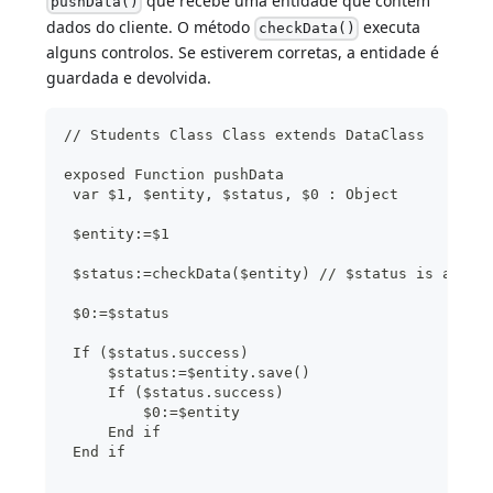
que recebe uma entidade que contém
pushData()
dados do cliente. O método
executa
checkData()
alguns controlos. Se estiverem corretas, a entidade é
guardada e devolvida.
// Students Class Class extends DataClass
exposed Function pushData
 var $1, $entity, $status, $0 : Object
 $entity:=$1
 $status:=checkData($entity) // $status is an ob
 $0:=$status
 If ($status.success)
     $status:=$entity.save()
     If ($status.success)
         $0:=$entity
     End if 
 End if