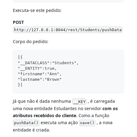
Executa-se este pedido:
POST
http://127.0.0.1:8044/rest/Students/pushData
Corpo do pedido:
[{
"__DATACLASS":"Students",
"__ENTITY":true,
"firstname":"Ann",
"lastname":"Brown" 
}]
Já que não é dada nenhuma
, é carregada
__KEY
uma nova entidade Estudantes no servidor
com os
atributos recebidos do cliente
. Como a função
executa uma ação
, a nova
pushData()
save()
entidade é criada.