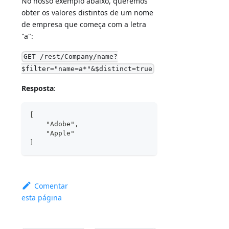
No nosso exemplo abaixo, queremos
obter os valores distintos de um nome
de empresa que começa com a letra
"a":
GET /rest/Company/name?
$filter="name=a*"&$distinct=true
Resposta
:
[
    "Adobe",
    "Apple"
]
Comentar
esta página