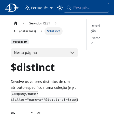
Pesquisa
19
Documentação 4D
Português
Servidor REST
Descri
ção
API (dataClass)
$distinct
Exemp
Versão: 19
lo
Nesta página
$distinct
Devolve os valores distintos de um
atributo específico numa coleção (
e.g.
,
Company/name?
)
$filter="name=a*"&$distinct=true