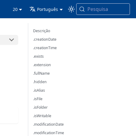
Pesquisa
20
Português
Descrição
.creationDate
.creationTime
.exists
.extension
.fullName
.hidden
.isAlias
.isFile
.isFolder
.isWritable
.modificationDate
.modificationTime