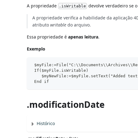
A propriedade
devolve verdadeiro se o 
.isWritable
A propriedade verifica a habilidade da aplicação 4
atributo
writable
do arquivo.
Essa propriedade é
apenas leitura
.
Exemplo
 $myFile:=File("C:\\Documents\\Archives\\Re
 If($myFile.isWritable)
    $myNewFile:=$myFile.setText("Added text
 End if
.modificationDate
Histórico