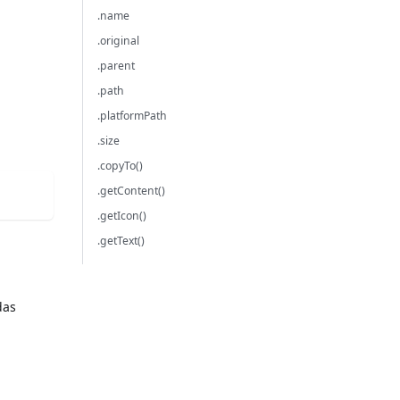
.name
.original
.parent
.path
.platformPath
.size
.copyTo()
.getContent()
.getIcon()
.getText()
das