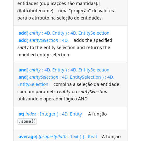
entidades (duplicações são mantidas).]
(#attributename) uma "projeção" de valores
para o atributo na seleção de entidades
.add
(
entity
: 4D. Entity ) : 4D. EntitySelection
.add
(
entitySelection
: 4D.
adds the specified
entity
to the entity selection and returns the
modified entity selection
.and
(
entity
: 4D. Entity ) : 4D. EntitySelection
.and
(
entitySelection
: 4D. EntitySelection ) : 4D.
EntitySelection
combina a seleção da entidade
com um parâmetro
entity
ou
entitySelection
utilizando o operador lógico AND
.at
(
index
: Integer ) : 4D. Entity
A função
.some()
.average
( {
propertyPath
: Text } ) : Real
A função