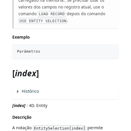
carregado na memória.. Se precisar usar os
valores dos campos no registro atual, use o
comando
depois do comando
LOAD RECORD
.
USE ENTITY SELECTION
Exemplo
Parâmetros
[
index
]
Histórico
[index]
: 4D. Entity
Descrição
A notação
permite
EntitySelection[index]