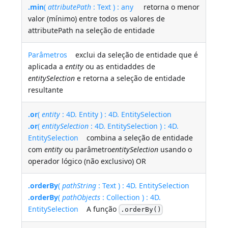
.min
(
attributePath
: Text ) : any
retorna o menor
valor (mínimo) entre todos os valores de
attributePath na seleção de entidade
Parâmetros
exclui da seleção de entidade que é
aplicada a
entity
ou as entidaddes de
entitySelection
e retorna a seleção de entidade
resultante
.or
(
entity
: 4D. Entity ) : 4D. EntitySelection
.or
(
entitySelection
: 4D. EntitySelection ) : 4D.
EntitySelection
combina a seleção de entidade
com
entity
ou parâmetro
entitySelection
usando o
operador lógico (não exclusivo) OR
.orderBy
(
pathString
: Text ) : 4D. EntitySelection
.orderBy
(
pathObjects
: Collection ) : 4D.
EntitySelection
A função
.orderBy()