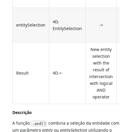
with
Entity
4D.
select
entitySelection
->
EntitySelection
inters
with
New entity
selection
with the
result of
Result
4D.<-
intersection
with logical
AND
operator
Descrição
A função
combina a seleção da entidade com
.and()
um parâmetro
entity
ou
entitySelection
utilizando o