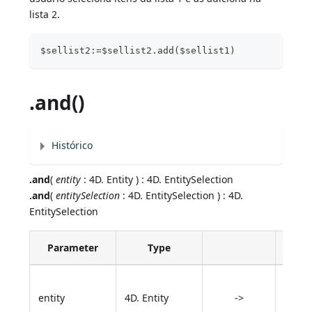
lista 2.
$sellist2:=$sellist2.add($sellist1)
.and()
Histórico
.and
(
entity
: 4D. Entity ) : 4D. EntitySelection
.and
(
entitySelection
: 4D. EntitySelection ) : 4D.
EntitySelection
Parameter
Type
Descr
Entity
entity
4D. Entity
->
inters