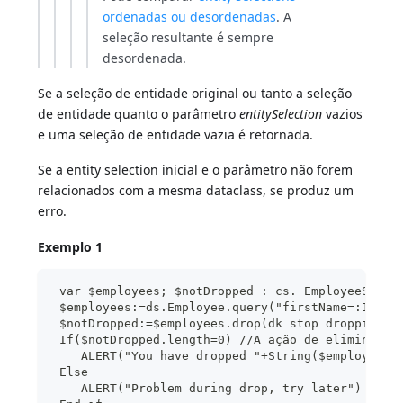
ordenadas ou desordenadas
. A
seleção resultante é sempre
desordenada.
Se a seleção de entidade original ou tanto a seleção
de entidade quanto o parâmetro
entitySelection
vazios
e uma seleção de entidade vazia é retornada.
Se a entity selection inicial e o parâmetro não forem
relacionados com a mesma dataclass, se produz um
erro.
Exemplo 1
 var $employees; $notDropped : cs. EmployeeSelec
 $employees:=ds.Employee.query("firstName=:1";"S
 $notDropped:=$employees.drop(dk stop dropping o
 If($notDropped.length=0) //A ação de eliminação
    ALERT("You have dropped "+String($employees.
 Else
    ALERT("Problem during drop, try later")