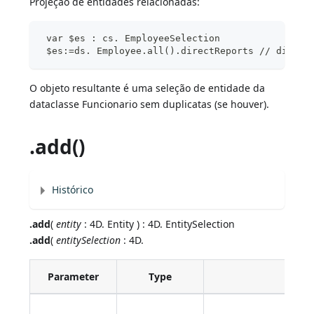
Projeção de entidades relacionadas:
 var $es : cs. EmployeeSelection
 $es:=ds. Employee.all().directReports // direct
O objeto resultante é uma seleção de entidade da
dataclasse Funcionario sem duplicatas (se houver).
.add()
Histórico
.add
(
entity
: 4D. Entity ) : 4D. EntitySelection
.add
(
entitySelection
: 4D.
Parameter
Type
Des
Enti