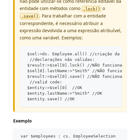
não pode utilizar-se como referência editável da
entidade com métodos como
o
.lock()
. Para trabalhar com a entidade
.save()
correspondente, é necessário atribuir a
expressão devolvida a uma expressão atribuível,
como uma variável. Exemplos:
 $sel:=ds. Employee.all() //criação da entity 
  //declarações não válidas:
 $result:=$sel[0].lock() //NÃO funcionará
 $sel[0].lastName:="Smith" //NÃO funcionará
 $result:=$sel[0].save() //NÃO funcionará
  //valid code:
 $entity:=$sel[0]  //OK
 $entity.lastName:="Smith" //OK
 $entity.save() //OK
Exemplo
 var $employees : cs. EmployeeSelection