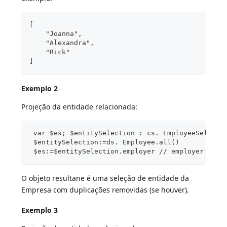
[
    "Joanna",
    "Alexandra",
    "Rick"
]
Exemplo 2
Projeção da entidade relacionada:
 var $es; $entitySelection : cs. EmployeeSelecti
 $entitySelection:=ds. Employee.all()
 $es:=$entitySelection.employer // employer é re
O objeto resultane é uma seleção de entidade da
Empresa com duplicações removidas (se houver).
Exemplo 3