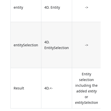
add
entity
4D. Entity
->
the 
sele
Enti
sele
be 
4D.
entitySelection
->
to t
EntitySelection
orig
enti
sele
Entity
selection
including the
Result
4D.<-
added
entity
or
entitySelection