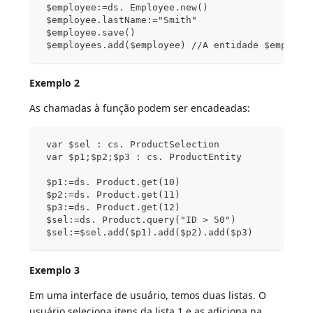
 $employee:=ds. Employee.new()
 $employee.lastName:="Smith"
 $employee.save()
 $employees.add($employee) //A entidade $employe
Exemplo 2
As chamadas à função podem ser encadeadas:
 var $sel : cs. ProductSelection
 var $p1;$p2;$p3 : cs. ProductEntity
 $p1:=ds. Product.get(10)
 $p2:=ds. Product.get(11)
 $p3:=ds. Product.get(12)
 $sel:=ds. Product.query("ID > 50")
 $sel:=$sel.add($p1).add($p2).add($p3)
Exemplo 3
Em uma interface de usuário, temos duas listas. O
usuário seleciona itens da lista 1 e as adiciona na