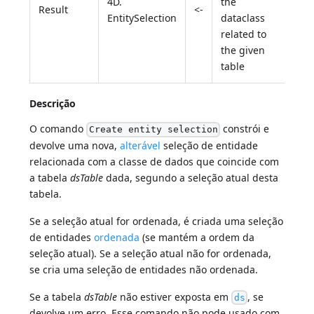
4D.
the
Result
<-
EntitySelection
dataclass
related to
the given
table
Descrição
O comando
constrói e
Create entity selection
devolve uma nova,
alterável
seleção de entidade
relacionada com a classe de dados que coincide com
a tabela
dsTable
dada, segundo a seleção atual desta
tabela.
Se a seleção atual for ordenada, é criada uma seleção
de entidades
ordenada
(se mantém a ordem da
seleção atual). Se a seleção atual não for ordenada,
se cria uma seleção de entidades não ordenada.
Se a tabela
dsTable
não estiver exposta em
, se
ds
devolve um erro. Esse comando não pode usado com