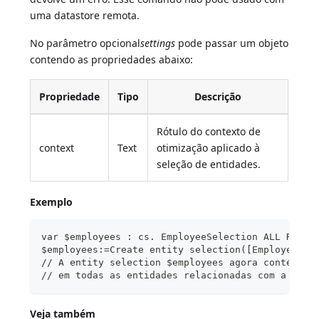
uma datastore remota.
No parâmetro opcional
settings
pode passar um objeto
contendo as propriedades abaixo:
Propriedade
Tipo
Descrição
Rótulo do contexto de
context
Text
otimização
aplicado à
seleção de entidades.
Exemplo
var $employees : cs. EmployeeSelection ALL RECOR
$employees:=Create entity selection([Employee]) 
// A entity selection $employees agora contém um
// em todas as entidades relacionadas com a clas
Veja também