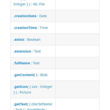
Integer } ) : 4D. File
.creationDate
: Date
.creationTime
: Time
.exists
: Boolean
.extension
: Text
.fullName
: Text
.getContent( )
: Blob
.getIcon
( {
size
: Integer
} ) : Picture
.getText
( {
charSetName
: Text { ;
breakMode
: