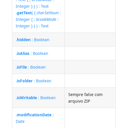
Integer } } ) : Text
.getText
( {
charSetNum
:
Integer { ;
breakMode
:
Integer } } ) : Text
.hidden
: Boolean
.isAlias
: Boolean
.isFile
: Boolean
.isFolder
: Boolean
Sempre false com
.isWritable
: Boolean
arquivo ZIP
.modificationDate
:
Date