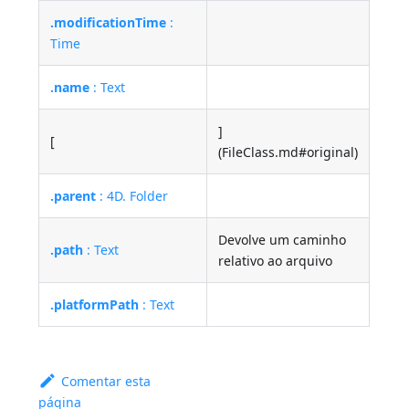
.modificationTime
:
Time
.name
: Text
]
[
(FileClass.md#original)
.parent
: 4D. Folder
Devolve um caminho
.path
: Text
relativo ao arquivo
.platformPath
: Text
Comentar esta
página