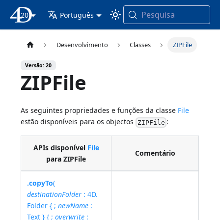
Pesquisa
20
Documentação 4D
Português
Desenvolvimento
Classes
ZIPFile
Versão: 20
ZIPFile
As seguintes propriedades e funções da classe
File
estão disponíveis para os objectos
:
ZIPFile
APIs disponível
File
Comentário
para ZIPFile
.copyTo
(
destinationFolder
: 4D.
Folder { ;
newName
:
Text } { ;
overwrite
: