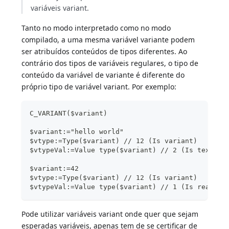
variáveis variant.
Tanto no modo interpretado como no modo
compilado, a uma mesma variável variante podem
ser atribuídos conteúdos de tipos diferentes. Ao
contrário dos tipos de variáveis regulares, o tipo de
conteúdo da variável de variante é diferente do
próprio tipo de variável variant. Por exemplo:
C_VARIANT($variant)
$variant:="hello world"
$vtype:=Type($variant) // 12 (Is variant)
$vtypeVal:=Value type($variant) // 2 (Is text)
$variant:=42
$vtype:=Type($variant) // 12 (Is variant)
$vtypeVal:=Value type($variant) // 1 (Is real)
Pode utilizar variáveis variant onde quer que sejam
esperadas variáveis, apenas tem de se certificar de