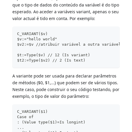
que o tipo de dados do conteúdo da variável é do tipo
esperado. Ao aceder a variáveis variant, apenas o seu
valor actual é tido em conta. Por exemplo:
C_VARIANT($v)
$v:="hello world"
$v2:=$v //atribuir variável a outra variável
$t:=Type($v) // 12 (Is variant)
$t2:=Type($v2) // 2 (Is text)
A variante pode ser usada para declarar parâmetros
de métodos ($0, $1,...) que podem ser de vários tipos.
Neste caso, pode construir o seu código testando, por
exemplo, o tipo de valor do parâmetro:
C_VARIANT($1)
Case of
: (Value type($1)=Is longint)
...