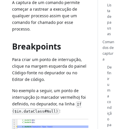
A captura de um comando permite
Lis
começar a rastrear a execução de
ta
qualquer processo assim que um
de
comando for chamado por esse
pa
us
processo.
as
Coman
Breakpoints
dos de
captur
a
Para criar um ponto de interrupção,
clique na margem esquerda do painel
De
Código-fonte no depurador ou no
fin
ir
Editor de código.
u
m
No exemplo a seguir, um ponto de
a
interrupção (o marcador vermelho) foi
co
definido, no depurador, na linha
If
nd
:
($in.dataClass#Null)
içã
o
pa