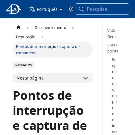
Pesquisa
20
Documentação 4D
Português
Desenvolvimento
Visão
Geral
Depuração
Break
Pontos de interrupção e captura de
points
comandos
Pr
op
Versão: 20
rie
da
Nesta página
de
Pontos de
s
do
po
interrupção
nt
o
e captura de
de
int
err