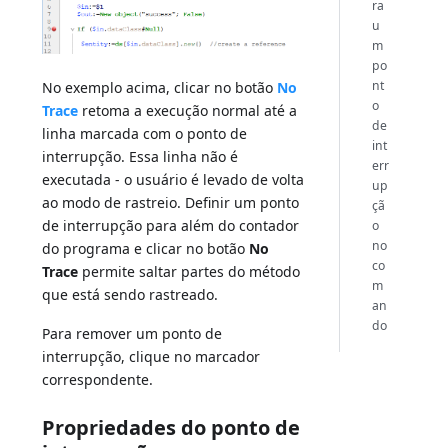
ra
u
m
po
nt
No exemplo acima, clicar no botão
No
o
Trace
retoma a execução normal até a
de
linha marcada com o ponto de
int
interrupção. Essa linha não é
err
executada - o usuário é levado de volta
up
ao modo de rastreio. Definir um ponto
çã
de interrupção para além do contador
o
no
do programa e clicar no botão
No
co
Trace
permite saltar partes do método
m
que está sendo rastreado.
an
do
Para remover um ponto de
interrupção, clique no marcador
correspondente.
Propriedades do ponto de