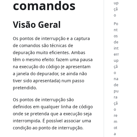
comandos
up
çã
o
Visão Geral
Po
nt
os
Os pontos de interrupção e a captura
de
de comandos são técnicas de
int
depuração muito eficientes. Ambas
err
têm o mesmo efeito: fazem uma pausa
up
na execução do código (e apresentam
çã
o
a janela do depurador, se ainda não
na
tiver sido apresentada) num passo
de
pretendido.
pu
ra
Os pontos de interrupção são
çã
definidos em qualquer linha de código
o
onde se pretenda que a execução seja
re
interrompida. É possível associar uma
m
condição ao ponto de interrupção.
ot
a