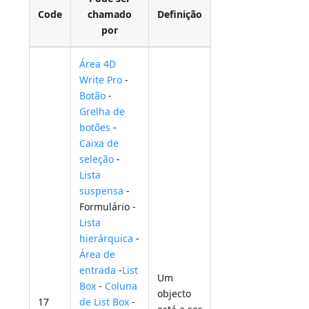
Code
chamado
Definição
por
Área 4D
Write Pro
-
Botão
-
Grelha de
botões
-
Caixa de
seleção
-
Lista
suspensa
-
Formulário -
Lista
hierárquica
-
Área de
entrada
-
List
Um
Box
-
Coluna
objecto
17
de List Box
-