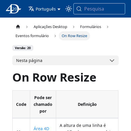
Pesquisa
20
Documentação 4D
Português
Aplicações Desktop
Formulários
Eventos formulário
On Row Resize
Versão: 20
Nesta página
On Row Resize
Pode ser
Code
chamado
Definição
por
A altura de uma linha é
Área 4D