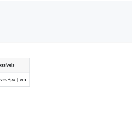
ossíveis
ives +px | em