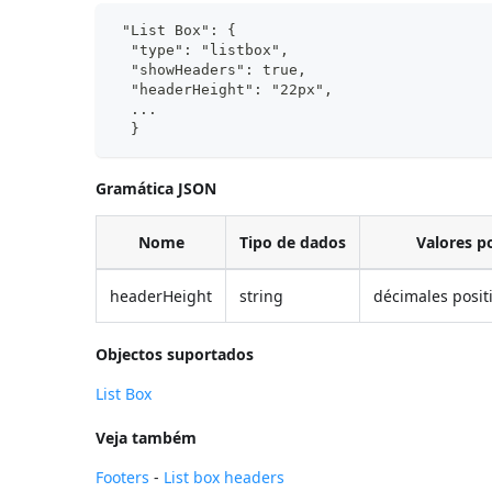
 "List Box": {
  "type": "listbox",
  "showHeaders": true,
  "headerHeight": "22px",  
  ...
  }
Gramática JSON
Nome
Tipo de dados
Valores p
headerHeight
string
décimales posit
Objectos suportados
List Box
Veja também
Footers
-
List box headers