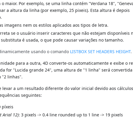
 o maior. Por exemplo, se uma linha contém "Verdana 18", "Geneva
ar a altura da linha (por exemplo, 25 pixeis). Esta altura é depois
.
 imagens nem os estilos aplicados aos tipos de letra.
rreta se o usuário inserir caracteres que não estejam disponíveis 
 substituta é usada, o que pode causar variações no tamanho.
a dinamicamente usando o comando
LISTBOX SET HEADERS HEIGHT
.
idade para a outra, 4D converte-os automaticamente e exibe o re
ada for "Lucida grande 24", uma altura de "1 linha" será convertid
 "2 linhas".
levar a um resultado diferente do valor inicial devido aos cálculo
 sequências seguintes:
0 píxeis
t Arial 12)
: 3 pixels -> 0.4 line rounded up to 1 line -> 19 pixels