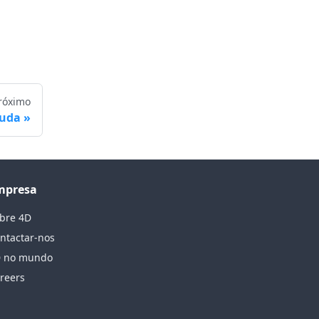
róximo
juda
mpresa
bre 4D
ntactar-nos
 no mundo
reers