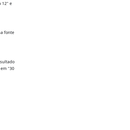
 12" e
na fonte
sultado
a em "30
s