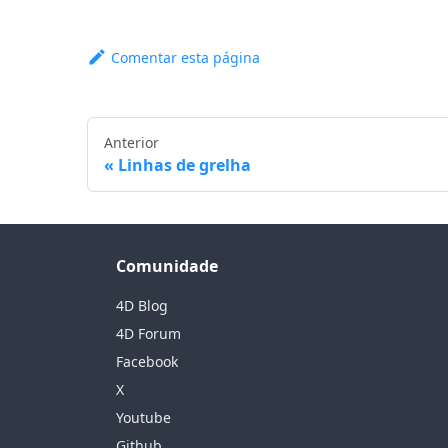
Comentar esta página
Anterior
Linhas de grelha
Comunidade
4D Blog
4D Forum
Facebook
X
Youtube
Github