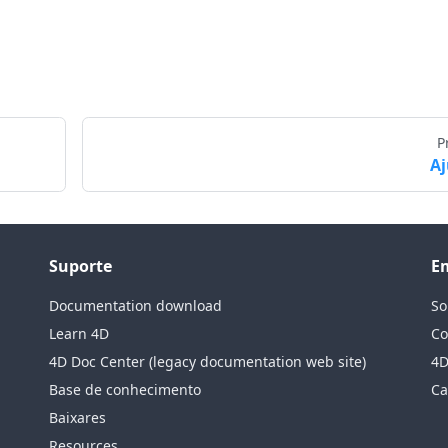
P
A
Suporte
E
Documentation download
So
Learn 4D
Co
4D Doc Center (legacy documentation web site)
4D
Base de conhecimento
Ca
Baixares
Resources