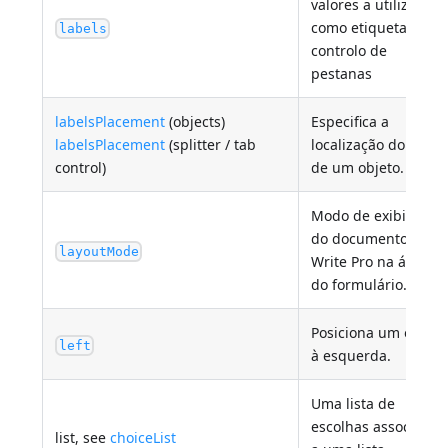
valores a utilizar
como etiquetas de
labels
controlo de
pestanas
labelsPlacement
(objects)
Especifica a
labelsPlacement
(splitter / tab
localização do texto
control)
de um objeto.
Modo de exibição
do documento 4D
layoutMode
Write Pro na área
do formulário.
Posiciona um objeto
left
à esquerda.
Uma lista de
escolhas associada
list, see
choiceList