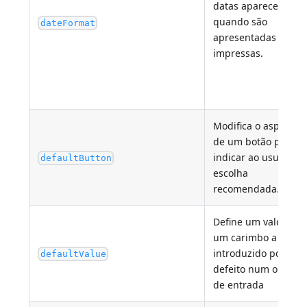
datas aparecem
quando são
dateFormat
apresentadas ou
impressas.
Modifica o aspeto
de um botão para
indicar ao usuário a
defaultButton
escolha
recomendada.
Define um valor ou
um carimbo a ser
introduzido por
defaultValue
defeito num objeto
de entrada