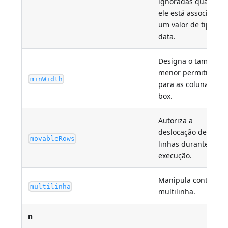
ignoradas quando
ele está associado a
um valor de tipo de
data.
Designa o tamanho
menor permitido
minWidth
para as colunas list
box.
Autoriza a
deslocação de
movableRows
linhas durante a
execução.
Manipula conteúdo
multilinha
multilinha.
n