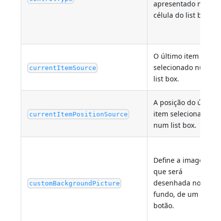
apresentado numa
célula do list box.
O último item
selecionado num
currentItemSource
list box.
A posição do último
item selecionado
currentItemPositionSource
num list box.
Define a imagem
que será
desenhada no
customBackgroundPicture
fundo, de um
botão.