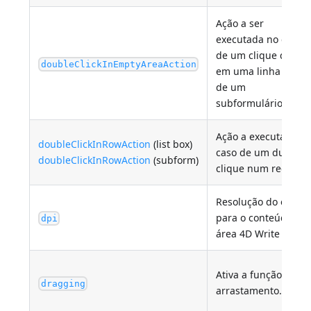
Ação a ser
executada no caso
de um clique duplo
doubleClickInEmptyAreaAction
em uma linha vazia
de um
subformulário lista.
Ação a executar no
doubleClickInRowAction
(list box)
caso de um duplo
doubleClickInRowAction
(subform)
clique num registo.
Resolução do ecrã
para o conteúdo da
dpi
área 4D Write Pro.
Ativa a função de
dragging
arrastamento.