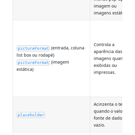
imagem ou
imagens estáticas
Controla a
(entrada, coluna
pictureFormat
aparência das
list box ou rodapé)
imagens quando
(imagem
pictureFormat
exibidas ou
estática)
impressas.
Acinzenta o texto
quando o valor da
placeholder
fonte de dados está
vazio.