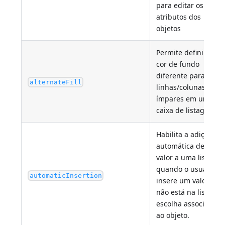
para editar os
atributos dos
objetos
Permite definir uma
cor de fundo
diferente para
alternateFill
linhas/colunas
ímpares em uma
caixa de listagem.
Habilita a adição
automática de um
valor a uma lista
quando o usuário
automaticInsertion
insere um valor que
não está na lista de
escolha associada
ao objeto.