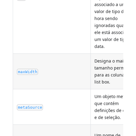
associado a um
valor de tipo de
hora sendo
ignoradas quando
ele está associado a
um valor de tipo de
data.
Designa o maior
tamanho permitido
maxWidth
para as colunas do
list box.
Um objeto meta
que contém
metaSource
definições de estilo
e de seleção.
Um nome de