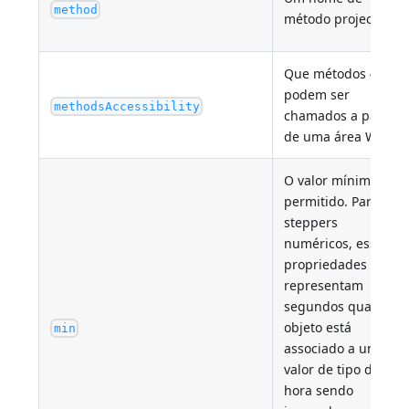
method
método projecto.
Que métodos 4D
podem ser
methodsAccessibility
chamados a partir
de uma área Web
O valor mínimo
permitido. Para
steppers
numéricos, essas
propriedades
representam
segundos quando o
objeto está
min
associado a um
valor de tipo de
hora sendo