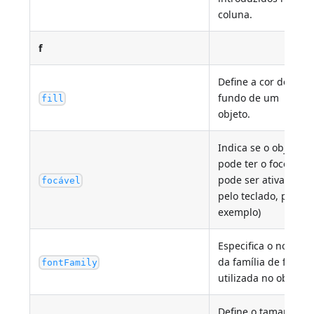
coluna.
f
Define a cor de
fundo de um
fill
objeto.
Indica se o objeto
pode ter o foco (e,
pode ser ativado
focável
pelo teclado, por
exemplo)
Especifica o nome
da família de fontes
fontFamily
utilizada no objeto.
Define o tamanho