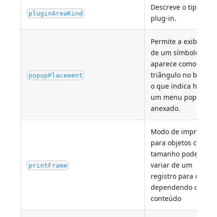
Descreve o tipo de
pluginAreaKind
plug-in.
Permite a exibição
de um símbolo que
aparece como um
triângulo no botão,
popupPlacement
o que indica haver
um menu pop-up
anexado.
Modo de impressão
para objetos cujo
tamanho pode
variar de um
printFrame
registro para outro,
dependendo de seu
conteúdo