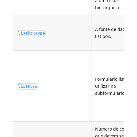
a uma lista
hierárquica
A fonte de dados do
listboxType
list box.
Formulário lista a
utilizar no
listForm
subformulário.
Número de colunas
que devem ser