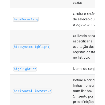
vazias.
Oculta o retângulo
de seleção quando
hideFocusRing
o objeto tem o foco.
Utilizado para
especificar a
ocultação dos
hideSystemHighlight
registos destacados
no list box.
Nome do conjunto.
highlightSet
Define a cor das
linhas horizontais
num list box
horizontalLineStroke
(cinzento por
predefinição).