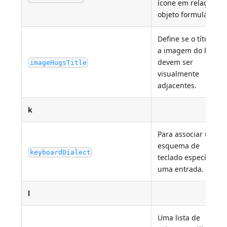
ícone em relação ao
objeto formulário.
Define se o título e
a imagem do botão
devem ser
imageHugsTitle
visualmente
adjacentes.
k
Para associar um
esquema de
keyboardDialect
teclado específico a
uma entrada.
l
Uma lista de