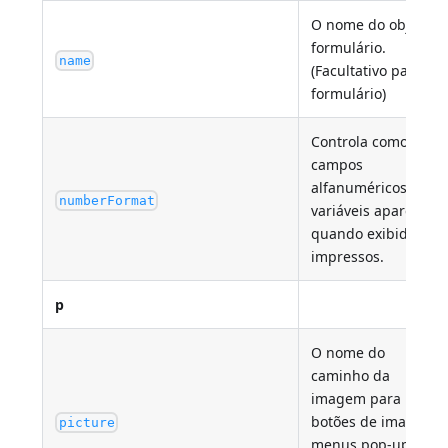
O nome do objecto
formulário.
name
(Facultativo para o
formulário)
Controla como os
campos
alfanuméricos e as
numberFormat
variáveis aparecem
quando exibidos ou
impressos.
p
O nome do
caminho da
imagem para
botões de imagem,
picture
menus pop-up de