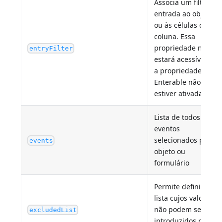
Associa um filtro de
entrada ao objeto
ou às células da
coluna. Essa
propriedade não
entryFilter
estará acessível se
a propriedade
Enterable não
estiver ativada.
Lista de todos os
eventos
selecionados para o
events
objeto ou
formulário
Permite definir uma
lista cujos valores
não podem ser
excludedList
introduzidos na