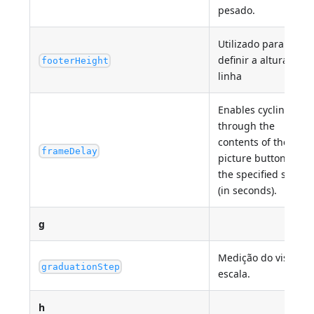
pesado.
Utilizado para
definir a altura da
footerHeight
linha
Enables cycling
through the
contents of the
frameDelay
picture button at
the specified speed
(in seconds).
g
Medição do visor da
graduationStep
escala.
h