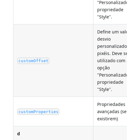
"Personalizado" da
propriedade
"Style".
Define um valor de
desvio
personalizado em
pixéis. Deve ser
utilizado com a
customOffset
opção
"Personalizado" da
propriedade
"Style".
Propriedades
avançadas (se
customProperties
existirem)
d