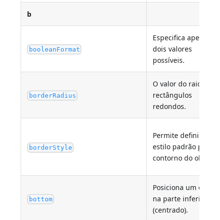
b
Especifica apenas
dois valores
booleanFormat
possíveis.
O valor do raio para
rectângulos
borderRadius
redondos.
Permite definir um
estilo padrão para o
borderStyle
contorno do objeto.
Posiciona um objeto
na parte inferior
bottom
(centrado).