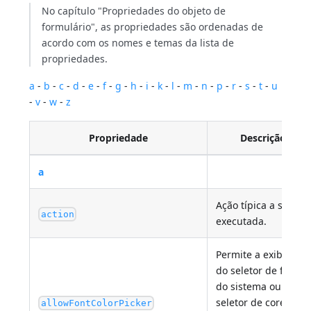
No capítulo "Propriedades do objeto de
formulário", as propriedades são ordenadas de
acordo com os nomes e temas da lista de
propriedades.
a
-
b
-
c
-
d
-
e
-
f
-
g
-
h
-
i
-
k
-
l
-
m
-
n
-
p
-
r
-
s
-
t
-
u
-
v
-
w
-
z
Propriedade
Descrição
a
Ação típica a ser
action
executada.
Permite a exibição
do seletor de fontes
do sistema ou do
seletor de cores
allowFontColorPicker