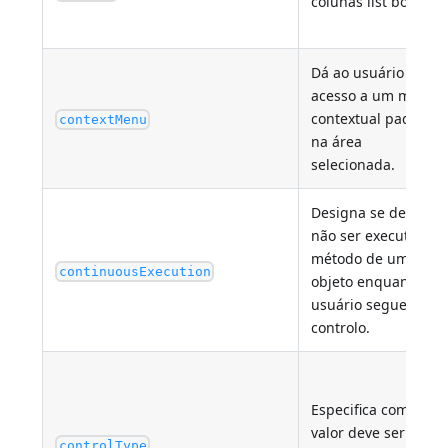
colunas list box
Dá ao usuário
acesso a um menu
contextual padrão
contextMenu
na área
selecionada.
Designa se deve ou
não ser executado o
método de um
continuousExecution
objeto enquanto o
usuário segue o
controlo.
Especifica como o
valor deve ser
controlType