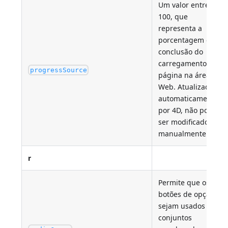
Um valor entre 0 e
100, que
representa a
porcentagem de
conclusão do
carregamento da
progressSource
página na área
Web. Atualizado
automaticamente
por 4D, não pode
ser modificado
manualmente.
r
Permite que os
botões de opção
sejam usados em
conjuntos