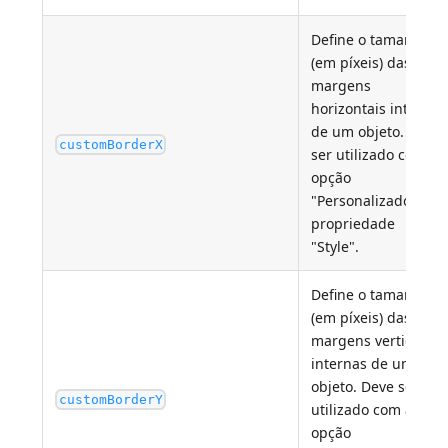
Define o tamanho
(em píxeis) das
margens
horizontais internas
de um objeto. Deve
customBorderX
ser utilizado com a
opção
"Personalizado" da
propriedade
"Style".
Define o tamanho
(em píxeis) das
margens verticais
internas de um
objeto. Deve ser
customBorderY
utilizado com a
opção