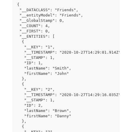
{
 "__DATACLASS": "Friends",
 "__entityModel": "Friends",
 "__GlobalStamp": 0,
 "__COUNT": 4,
 "__FIRST": 0,
 "__ENTITIES": [
  {
   "__KEY": "1",
   "__TIMESTAMP": "2020-10-27T14:29:01.914Z",
   "__STAMP": 1,
   "ID": 1,
   "lastName": "Smith",
   "firstName": "John"
  },
  {
   "__KEY": "2",
   "__TIMESTAMP": "2020-10-27T14:29:16.035Z",
   "__STAMP": 1,
   "ID": 2,
   "lastName": "Brown",
   "firstName": "Danny"
  },
  {
   "__KEY": "3",