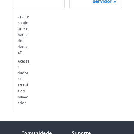
servidor
Criar e
config
urar o
banco
de
dados
4D
Acessa
r
dados
4D
atravé
s do
naveg
ador
Comunidade
Suporte