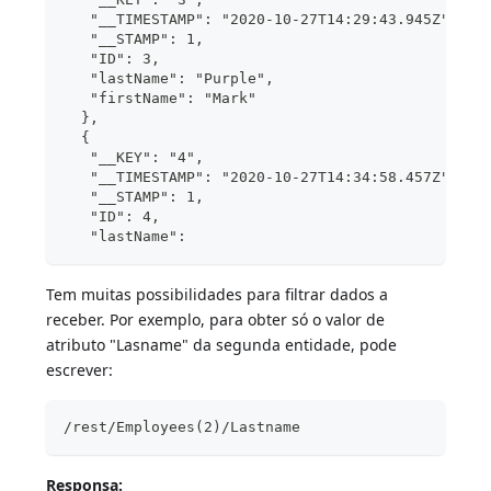
   "__TIMESTAMP": "2020-10-27T14:29:43.945Z",
   "__STAMP": 1,
   "ID": 3,
   "lastName": "Purple",
   "firstName": "Mark"
  },
  {
   "__KEY": "4",
   "__TIMESTAMP": "2020-10-27T14:34:58.457Z",
   "__STAMP": 1,
   "ID": 4,
   "lastName":
Tem muitas possibilidades para filtrar dados a
receber. Por exemplo, para obter só o valor de
atributo "Lasname" da segunda entidade, pode
escrever:
/rest/Employees(2)/Lastname
Responsa: