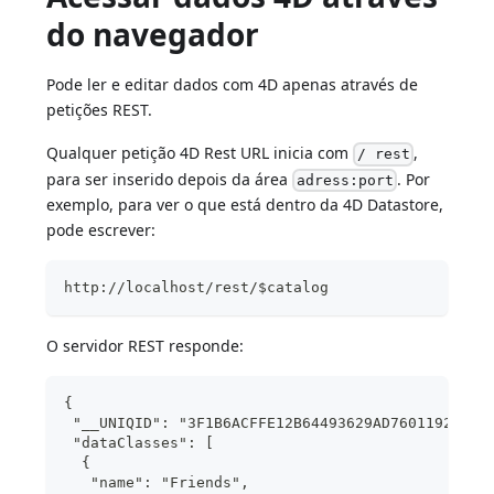
do navegador
Pode ler e editar dados com 4D apenas através de
petições REST.
Qualquer petição 4D Rest URL inicia com
,
/ rest
para ser inserido depois da área
. Por
adress:port
exemplo, para ver o que está dentro da 4D Datastore,
pode escrever:
http://localhost/rest/$catalog
O servidor REST responde:
{
 "__UNIQID": "3F1B6ACFFE12B64493629AD76011922D",
 "dataClasses": [
  {
   "name": "Friends",