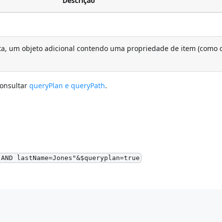
Descrição
a, um objeto adicional contendo uma propriedade de item (como 
consultar
queryPlan e queryPath
.
 AND lastName=Jones"&$queryplan=true