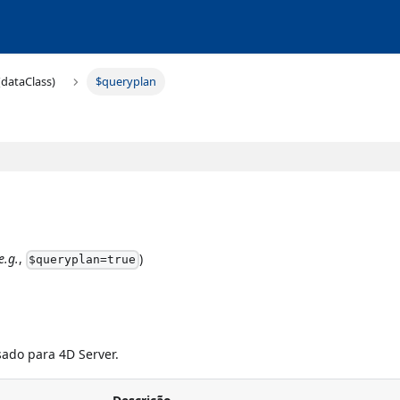
(dataClass)
$queryplan
e.g.
,
)
$queryplan=true
sado para 4D Server.