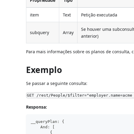
Propriedade
Tipo
item
Text
Petição executada
Se houver uma subconsult
subquery
Array
anterior)
Para mais informações sobre os planos de consulta, 
Exemplo
Se passar a seguinte consulta:
GET /rest/People/$filter="employer.name=acme
Responsa:
__queryPlan: {
    And: [
        {