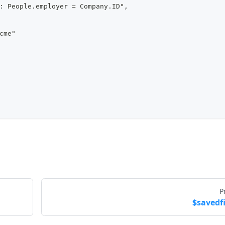
: People.employer = Company.ID",
cme"
P
$savedfi