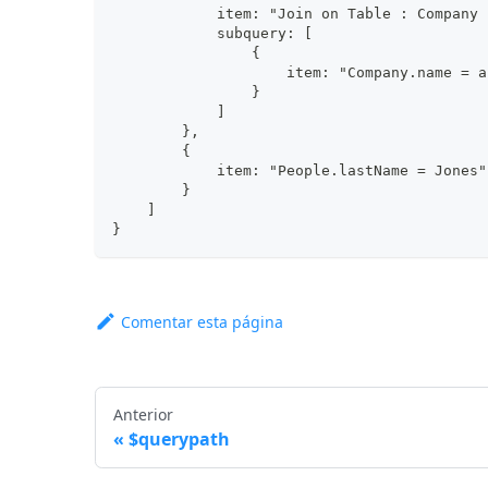
            item: "Join on Table : Company 
            subquery: [
                {
                    item: "Company.name = a
                }
            ]
        },
        {
            item: "People.lastName = Jones"
        }
    ]
}
Comentar esta página
Anterior
$querypath