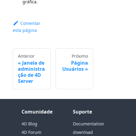
gráfica.
Comentar
esta página
Anterior
Próximo
Janela de
Página
administra
Usuários
ção de 4D
Server
Comunidade
Suporte
4D Blog
Documentation
4D Forum
download