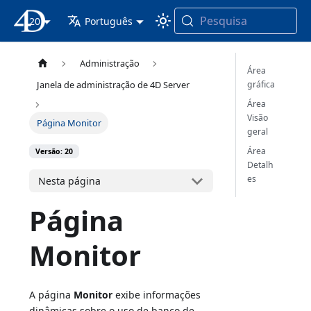
Pesquisa
20
Documentação 4D
Português
Administração
Área
gráfica
Janela de administração de 4D Server
Área
Visão
Página Monitor
geral
Área
Versão: 20
Detalh
es
Nesta página
Página
Monitor
A página
Monitor
exibe informações
dinâmicas sobre o uso de banco de