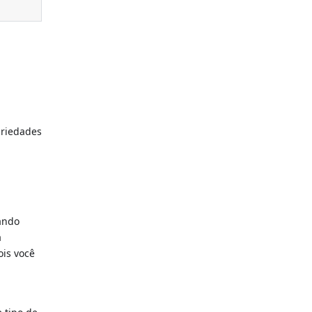
priedades
uando
a
ois você