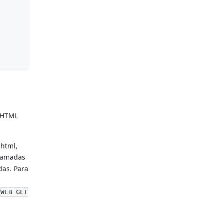
s HTML
.html,
hamadas
das. Para
WEB GET