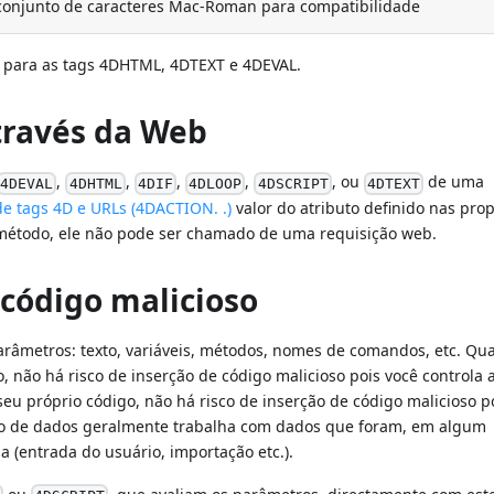
conjunto de caracteres Mac-Roman para compatibilidade
el para as tags 4DHTML, 4DTEXT e 4DEVAL.
través da Web
,
,
,
,
, ou
de uma
4DEVAL
4DHTML
4DIF
4DLOOP
4DSCRIPT
4DTEXT
de tags 4D e URLs (4DACTION. .)
valor do atributo definido nas pro
o método, ele não pode ser chamado de uma requisição web.
 código malicioso
arâmetros: texto, variáveis, métodos, nomes de comandos, etc. Q
, não há risco de inserção de código malicioso pois você controla 
u próprio código, não há risco de inserção de código malicioso p
nco de dados geralmente trabalha com dados que foram, em algum
 (entrada do usuário, importação etc.).