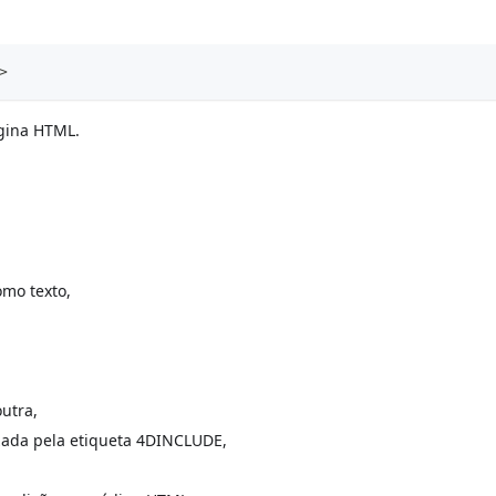
>
gina HTML.
omo texto,
utra,
izada pela etiqueta 4DINCLUDE,