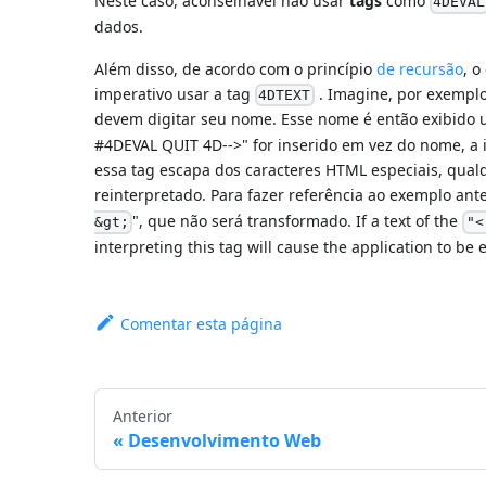
Neste caso, aconselhável não usar
tags
como
4DEVAL
dados.
Além disso, de acordo com o princípio
de recursão
, o
imperativo usar a tag
. Imagine, por exempl
4DTEXT
devem digitar seu nome. Esse nome é então exibido
#4DEVAL QUIT 4D-->" for inserido em vez do nome, a i
essa tag escapa dos caracteres HTML especiais, qualq
reinterpretado. Para fazer referência ao exemplo ant
", que não será transformado. If a text of the
&gt;
"<
interpreting this tag will cause the application to be e
Comentar esta página
Anterior
Desenvolvimento Web