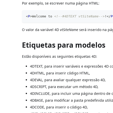
Por exemplo, se escrever numa página HTML:
<
P
>
Welcome to 
<!--#4DTEXT vtSiteName-->
!
</
P
O valor da variável 4D
vtSiteName
será inserido na pá
Etiquetas para modelos
Estão disponíveis as seguintes etiquetas 4D:
4DTEXT, para inserir variáveis e expressões 4D c
4DHTML, para inserir código HTML,
4DEVAL, para avaliar qualquer expressão 4D,
4DSCRIPT, para executar um método 4D,
4DINCLUDE, para incluir uma página dentro de o
4DBASE, para modificar a pasta predefinida util
4DCODE, para inserir o código 4D,