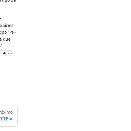
 tipo de
é
suários
ipo "<!--
Já que
rá
T 4D--
róximo
HTTP