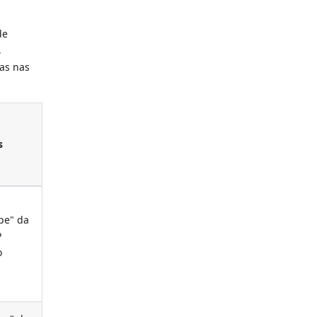
de
,
das nas
s
pe" da
P
o