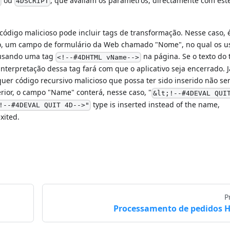
ou
, que avaliam os parâmetros, directamente com este
4DSCRIPT
 código malicioso pode incluir tags de transformação. Nesse caso, 
o, um campo de formulário da Web chamado "Nome", no qual os u
 usando uma tag
na página. Se o texto do t
<!--#4DHTML vName-->
nterpretação dessa tag fará com que o aplicativo seja encerrado. 
uer código recursivo malicioso que possa ter sido inserido não se
erior, o campo "Name" conterá, nesse caso, "
&lt;!--#4DEVAL QUI
type is inserted instead of the name,
!--#4DEVAL QUIT 4D-->"
xited.
P
Processamento de pedidos 