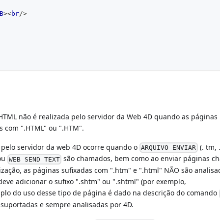
B
>
<
br
/>
e HTML não é realizada pelo servidor da Web 4D quando as página
s com ".HTML" ou ".HTM".
 pelo servidor da web 4D ocorre quando o
(. tm, 
ARQUIVO ENVIAR
 ou
são chamados, bem como ao enviar páginas c
WEB SEND TEXT
zação, as páginas sufixadas com ".htm" e ".html" NÃO são analisa
eve adicionar o sufixo ".shtm" ou ".shtml" (por exemplo,
plo do uso desse tipo de página é dado na descrição do comando
o suportadas e sempre analisadas por 4D.