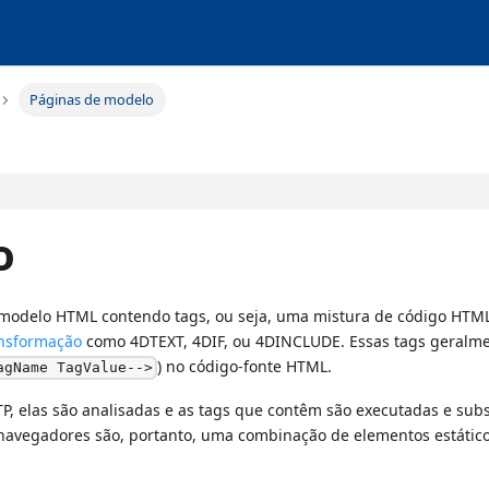
Páginas de modelo
o
modelo HTML contendo tags, ou seja, uma mistura de código HTML
ansformação
como 4DTEXT, 4DIF, ou 4DINCLUDE. Essas tags geralm
) no código-fonte HTML.
agName TagValue-->
P, elas são analisadas e as tags que contêm são executadas e subs
 navegadores são, portanto, uma combinação de elementos estátic