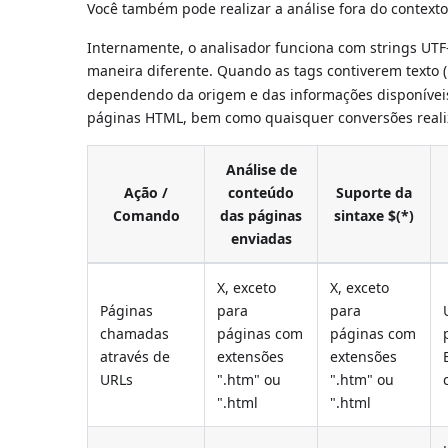
Você também pode realizar a análise fora do contex
Internamente, o analisador funciona com strings UTF
maneira diferente. Quando as tags contiverem texto 
dependendo da origem e das informações disponíveis 
páginas HTML, bem como quaisquer conversões reali
Análise de
Ação /
conteúdo
Suporte da
Comando
das páginas
sintaxe $(*)
enviadas
X, exceto
X, exceto
Páginas
para
para
chamadas
páginas com
páginas com
através de
extensões
extensões
URLs
".htm" ou
".htm" ou
".html
".html