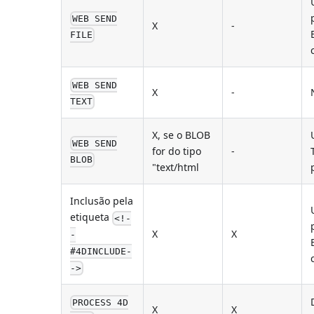
WEB SEND
X
-
FILE
WEB SEND
X
-
TEXT
X, se o BLOB
WEB SEND
for do tipo
-
BLOB
"text/html
Inclusão pela
etiqueta
<!-
X
X
-
#4DINCLUDE-
->
PROCESS 4D
X
X