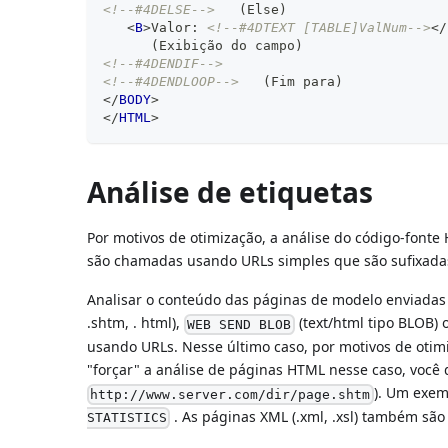
<!--#4DELSE-->
   (Else)
<
B
>
Valor: 
<!--#4DTEXT [TABLE]ValNum-->
</
      (Exibição do campo)
<!--#4DENDIF-->
<!--#4DENDLOOP-->
   (Fim para)
</
BODY
>
</
HTML
>
Análise de etiquetas
Por motivos de otimização, a análise do código-font
são chamadas usando URLs simples que são sufixada
Analisar o conteúdo das páginas de modelo enviadas
.shtm, . html),
(text/html tipo BLOB)
WEB SEND BLOB
usando URLs. Nesse último caso, por motivos de otimi
"forçar" a análise de páginas HTML nesse caso, você d
). Um exem
http://www.server.com/dir/page.shtm
. As páginas XML (.xml, .xsl) também sã
STATISTICS