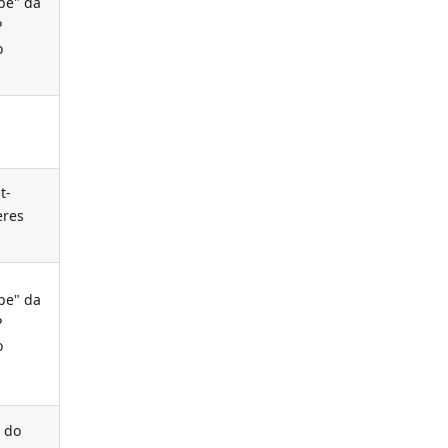
pe" da
P
o
t-
eres
pe" da
P
o
 do