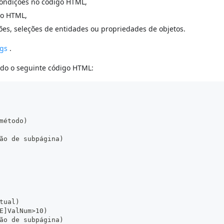
condições no código HTML,
go HTML,
s, seleções de entidades ou propriedades de objetos.
ags
.
ido o seguinte código HTML:
método)
ão de subpágina)
tual)
E]ValNum>10)
ão de subpágina)