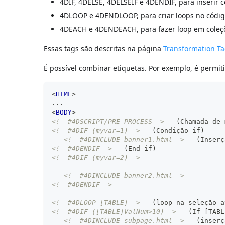
4DIF, 4DELSE, 4DELSEIF e 4DENDIF, para inserir 
4DLOOP e 4DENDLOOP, para criar loops no códi
4DEACH e 4DENDEACH, para fazer loop em coleçõe
Essas tags são descritas na página
Transformation T
É possível combinar etiquetas. Por exemplo, é permit
<
HTML
>
...
<
BODY
>
<!--#4DSCRIPT/PRE_PROCESS-->
   (Chamada de 
<!--#4DIF (myvar=1)-->
   (Condição if)
<!--#4DINCLUDE banner1.html-->
   (Inserç
<!--#4DENDIF-->
   (End if)
<!--#4DIF (myvar=2)-->
<!--#4DINCLUDE banner2.html-->
<!--#4DENDIF-->
<!--#4DLOOP [TABLE]-->
   (loop na seleção a
<!--#4DIF ([TABLE]ValNum>10)-->
   (If [TABL
<!--#4DINCLUDE subpage.html-->
   (inserç