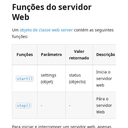
Funções do servidor
Web
Um
objeto de classe web server
contém as seguintes
funções:
Valor
Funções
Parâmetro
Descrição
retornado
Inicia o
settings
status
servidor
start()
(objet)
(objecto)
web
Pára o
-
-
servidor
stop()
Web
Para iniciar e interromper um servidor web, apenas