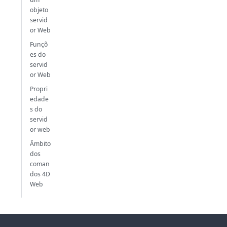
objeto
servid
or Web
Funçõ
es do
servid
or Web
Propri
edade
s do
servid
or web
Âmbito
dos
coman
dos 4D
Web