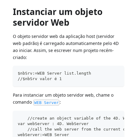
Instanciar um objeto
servidor Web
O objeto servidor web da aplicação host (servidor
web padrão) é carregado automaticamente pelo 4D
ao iniciar. Assim, se escrever num projeto recém-
criado:
$nbSrv:=WEB Server list.length   
//$nbSrv valor é 1
Para instanciar um objeto servidor web, chame o
comando
:
WEB Server
    //create an object variable of the 4D. WebSe
var webServer : 4D. WebServer 
    //call the web server from the current conte
webServer:=WEB Server  