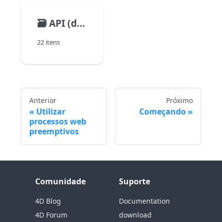
🗃️
API (dataClass)
22 itens
Anterior
Próximo
Utilizar
Começando
processos web
preemptivos
Comunidade
Suporte
4D Blog
Documentation
4D Forum
download