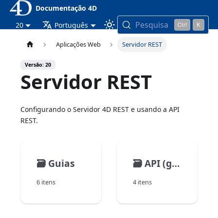
Documentação 4D
Pesquisa
20
Português
Aplicações Web
Servidor REST
Versão: 20
Servidor REST
Configurando o Servidor 4D REST e usando a API
REST.
🗃️
Guias
🗃️
API (geral)
6 itens
4 itens