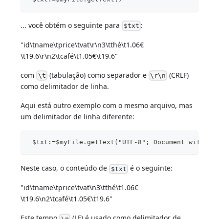
... você obtém o seguinte para
:
$txt
"id\tname\tprice\tvat\r\n3\tthé\t1.06€
\t19.6\r\n2\tcafé\t1.05€\t19.6"
com
(tabulação) como separador e
(CRLF)
\t
\r\n
como delimitador de linha.
Aqui está outro exemplo com o mesmo arquivo, mas
um delimitador de linha diferente:
 $txt:=$myFile.getText("UTF-8"; Document with LF
Neste caso, o conteúdo de
é o seguinte:
$txt
"id\tname\tprice\tvat\n3\tthé\t1.06€
\t19.6\n2\tcafé\t1.05€\t19.6"
Este tempo
(LF) é usado como delimitador de
\n