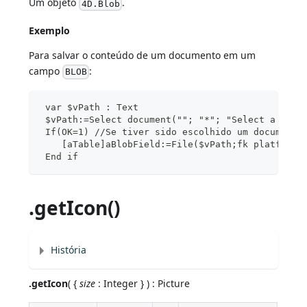
Um objeto
.
4D.Blob
Exemplo
Para salvar o conteúdo de um documento em um
campo
:
BLOB
 var $vPath : Text
 $vPath:=Select document(""; "*"; "Select a docu
 If(OK=1) //Se tiver sido escolhido um documento
    [aTable]aBlobField:=File($vPath;fk platform 
 End if
.getIcon()
História
.getIcon
( {
size
: Integer } ) : Picture