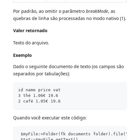
Por padrão, ao omitir o parâmetro
breakMode
, as
quebras de linha são processadas no modo nativo (1).
Valor retornado
Texto do arquivo.
Exemplo
Dado o seguinte documento de texto (os campos são
separados por tabulações):
id name price vat
3 thé 1.06€ 19.6
2 café 1.05€ 19.6
Quando você executar este código:
 $myFile:=Folder(fk documents folder).file("Bill
 $txt:=$myFile.getText()