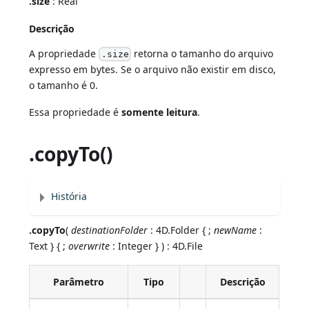
.size
: Real
Descrição
A propriedade
retorna o tamanho do arquivo
.size
expresso em bytes. Se o arquivo não existir em disco,
o tamanho é 0.
Essa propriedade é
somente leitura
.
.copyTo()
História
.copyTo
(
destinationFolder
: 4D.Folder { ;
newName
:
Text } { ;
overwrite
: Integer } ) : 4D.File
Parâmetro
Tipo
Descrição