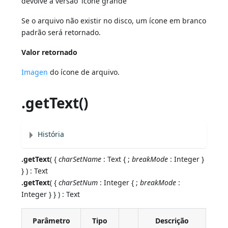
devolve a versão 'icone grande'
Se o arquivo não existir no disco, um ícone em branco
padrão será retornado.
Valor retornado
Imagen
do ícone de arquivo.
.getText()
História
.getText
( {
charSetName
: Text { ;
breakMode
: Integer }
} ) : Text
.getText
( {
charSetNum
: Integer { ;
breakMode
:
Integer } } ) : Text
Parâmetro
Tipo
Descrição