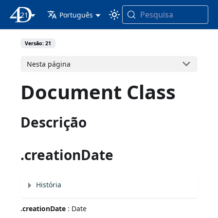
Pesquisa
21
Documentação 4D
Português
Versão: 21
Nesta página
Document Class
Descrição
.creationDate
História
.creationDate
: Date