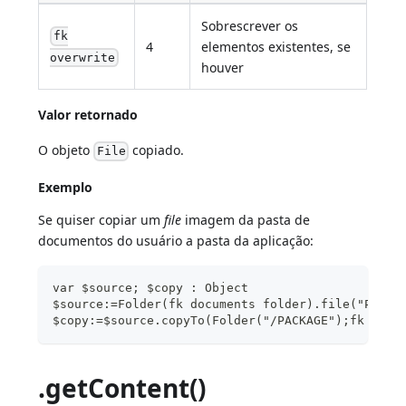
Sobrescrever os
fk
4
elementos existentes, se
overwrite
houver
Valor retornado
O objeto
copiado.
File
Exemplo
Se quiser copiar um
file
imagem da pasta de
documentos do usuário a pasta da aplicação:
var $source; $copy : Object
$source:=Folder(fk documents folder).file("Pictu
$copy:=$source.copyTo(Folder("/PACKAGE");fk over
.getContent()