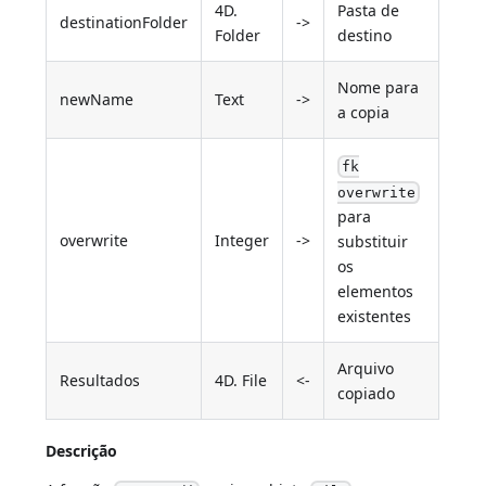
4D.
Pasta de
destinationFolder
->
Folder
destino
Nome para
newName
Text
->
a copia
fk
overwrite
para
overwrite
Integer
->
substituir
os
elementos
existentes
Arquivo
Resultados
4D. File
<-
copiado
Descrição