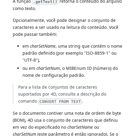
A função
retorna o conteúdo do arquivo
.getText()
como texto.
Opcionalmente, você pode designar o conjunto de
caracteres a ser usado na leitura do conteúdo. Você
pode passar também:
em
charSetName
, uma string que contém o nome
padrão definido (por exemplo "ISO-8859-1" ou
"UTF-8"),
ou em
charSetNum
, o MIBEnum ID (número) do
nome de configuração padrão.
Para a lista de conjuntos de caracteres
suportados por 4D, consulte a descrição do
comando
.
CONVERT FROM TEXT
Se o documento contiver uma nota de ordem de byte
(BOM), 4D usa o conjunto de caracteres que definiu
em vez do especificado no
charSetName
ou
charSetNum
(este parâmetro é então ignorado). Se o