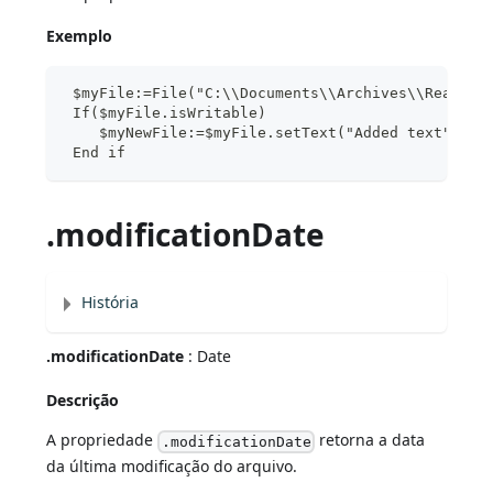
Exemplo
 $myFile:=File("C:\\Documents\\Archives\\ReadMe.
 If($myFile.isWritable)
    $myNewFile:=$myFile.setText("Added text")
 End if
.modificationDate
História
.modificationDate
: Date
Descrição
A propriedade
retorna a data
.modificationDate
da última modificação do arquivo.