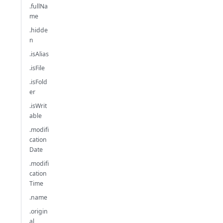
.fullNa
me
.hidde
n
.isAlias
.isFile
.isFold
er
.isWrit
able
.modifi
cation
Date
.modifi
cation
Time
.name
.origin
al