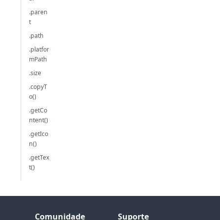
.paren
t
.path
.platfor
mPath
.size
.copyT
o()
.getCo
ntent()
.getIco
n()
.getTex
t()
Comunidade
Suporte