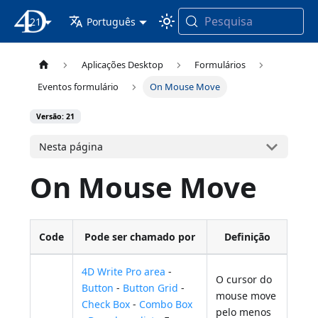
Pesquisa
21
Documentação 4D
Português
Aplicações Desktop
Formulários
Eventos formulário
On Mouse Move
Versão: 21
Nesta página
On Mouse Move
Code
Pode ser chamado por
Definição
4D Write Pro area
-
O cursor do
Button
-
Button Grid
-
mouse move
Check Box
-
Combo Box
pelo menos