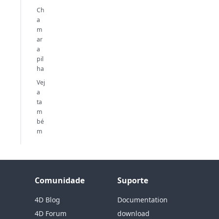
Ch
a
m
ar
a
pil
ha
Vej
a
ta
m
bé
m
Comunidade
Suporte
4D Blog
Documentation
4D Forum
download