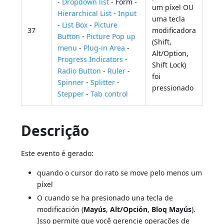
-
Dropdown list
- Form -
um píxel OU
Hierarchical List
-
Input
uma tecla
-
List Box
-
Picture
37
modificadora
Button
-
Picture Pop up
(Shift,
menu
-
Plug-in Area
-
Alt/Option,
Progress Indicators
-
Shift Lock)
Radio Button
-
Ruler
-
foi
Spinner
-
Splitter
-
pressionado
Stepper
-
Tab control
Descrição
Este evento é gerado:
quando o cursor do rato se move pelo menos um
píxel
O cuando se ha presionado una tecla de
modificación (
Mayús
,
Alt/Opción
,
Bloq Mayús
).
Isso permite que você gerencie operações de