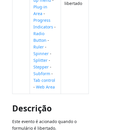
up menu
-
libertado
Plug-in
Area
-
Progress
Indicators
-
Radio
Button
-
Ruler
-
Spinner
-
Splitter
-
Stepper
-
Subform
-
Tab control
-
Web Area
Descrição
Este evento é acionado quando o
formulário é libertado.