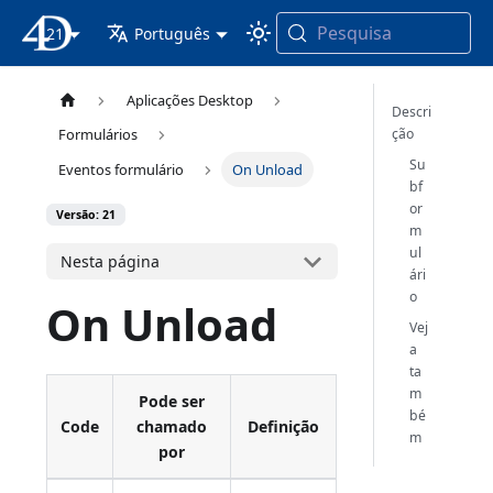
Pesquisa
21
Documentação 4D
Português
Aplicações Desktop
Descri
ção
Formulários
Su
Eventos formulário
On Unload
bf
or
Versão: 21
m
ul
Nesta página
ári
o
On Unload
Vej
a
ta
m
Pode ser
bé
Code
chamado
Definição
m
por