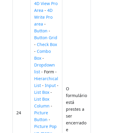
4D View Pro
Area
-
4D
Write Pro
area
-
Button
-
Button Grid
-
Check Box
-
Combo
Box
-
Dropdown
list
- Form -
Hierarchical
List
-
Input
-
O
List Box
-
formulário
List Box
está
Column
-
prestes a
24
Picture
ser
Button
-
encerrado
Picture Pop
e