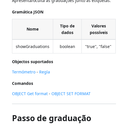
Apresenta/oculta as graduações junto às etiquetas.
Gramática JSON
Tipo de
Valores
Nome
dados
possíveis
showGraduations
boolean
"true", "false"
Objectos suportados
Termómetro
-
Regla
Comandos
OBJECT Get format
-
OBJECT SET FORMAT
Passo de graduação