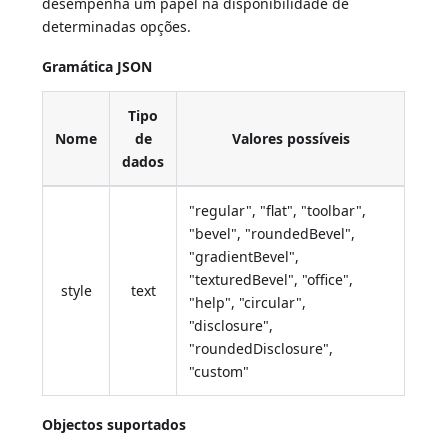
desempenha um papel na disponibilidade de
determinadas opções.
Gramática JSON
Tipo
Nome
de
Valores possíveis
dados
"regular", "flat", "toolbar",
"bevel", "roundedBevel",
"gradientBevel",
"texturedBevel", "office",
style
text
"help", "circular",
"disclosure",
"roundedDisclosure",
"custom"
Objectos suportados