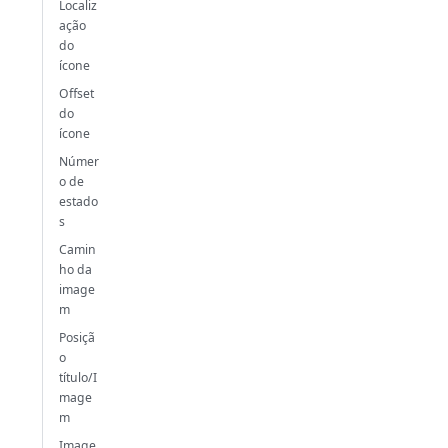
Localiz
ação
do
ícone
Offset
do
ícone
Númer
o de
estado
s
Camin
ho da
image
m
Posiçã
o
título/I
mage
m
Image