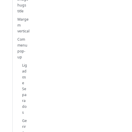
hugs
title
Marge
m
vertical
Com
menu
pop-
up
Lig
ad
os
e
Se
pa
ra
do
s
Ge
rir