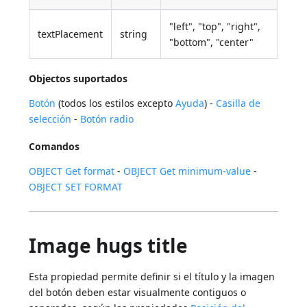
"left", "top", "right",
textPlacement
string
"bottom", "center"
Objectos suportados
Botón
(todos los estilos excepto
Ayuda
) -
Casilla de
selección
-
Botón radio
Comandos
OBJECT Get format
-
OBJECT Get minimum-value
-
OBJECT SET FORMAT
Image hugs title
Esta propiedad permite definir si el título y la imagen
del botón deben estar visualmente contiguos o