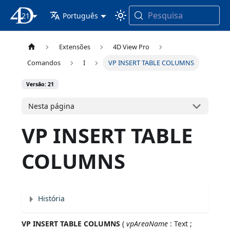
Pesquisa
21
Documentação 4D
Português
Extensões
4D View Pro
Comandos
I
VP INSERT TABLE COLUMNS
Versão: 21
Nesta página
VP INSERT TABLE
COLUMNS
História
VP INSERT TABLE COLUMNS
(
vpAreaName
: Text ;