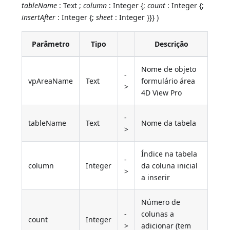
tableName
: Text ;
column
: Integer {;
count
: Integer {;
insertAfter
: Integer {;
sheet
: Integer }}} )
Parâmetro
Tipo
Descrição
Nome de objeto
-
vpAreaName
Text
formulário área
>
4D View Pro
-
tableName
Text
Nome da tabela
>
Índice na tabela
-
column
Integer
da coluna inicial
>
a inserir
Número de
-
colunas a
count
Integer
>
adicionar (tem