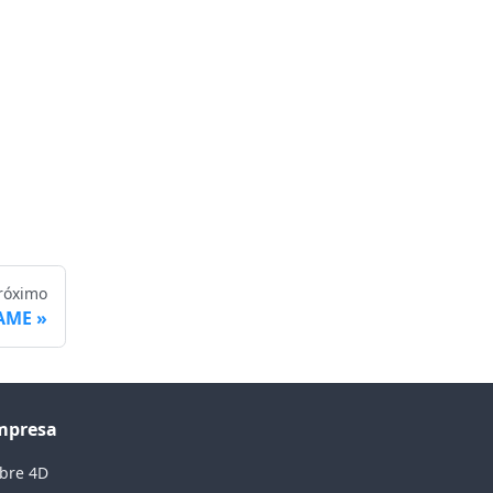
róximo
AME
mpresa
bre 4D