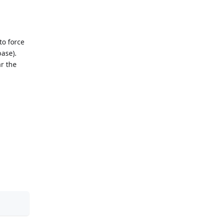
a
to force
base).
r the
E