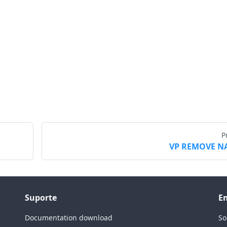
P
VP REMOVE N
Suporte
E
Documentation download
So