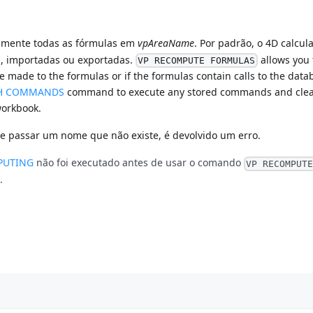
amente todas as fórmulas em
vpAreaName
. Por padrão, o 4D calcul
, importadas ou exportadas.
allows you 
VP RECOMPUTE FORMULAS
e made to the formulas or if the formulas contain calls to the data
SH COMMANDS
command to execute any stored commands and clea
workbook.
Se passar um nome que não existe, é devolvido um erro.
PUTING
não foi executado antes de usar o comando
VP RECOMPUT
.