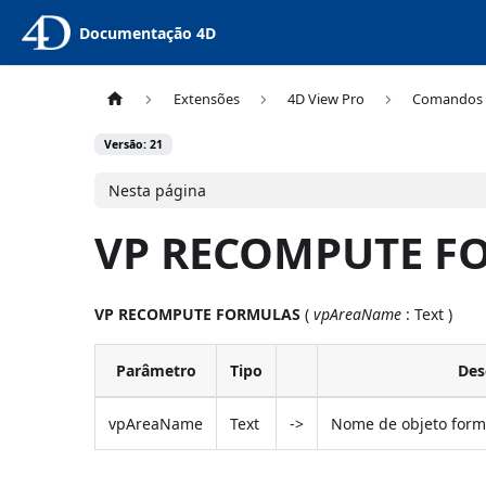
Documentação 4D
Extensões
4D View Pro
Comandos
Versão: 21
Nesta página
VP RECOMPUTE F
VP RECOMPUTE FORMULAS
(
vpAreaName
: Text )
Parâmetro
Tipo
Des
vpAreaName
Text
->
Nome de objeto formu