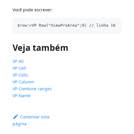
Você pode escrever:
$row:=VP Row("ViewProArea";9) // linha 10
Veja também
VP All
VP Cell
VP Cells
VP Column
VP Combine ranges
VP Name
Comentar esta
página