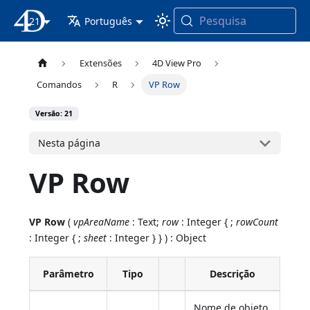
Pesquisa
21
Documentação 4D
Português
Extensões
4D View Pro
Comandos
R
VP Row
Versão: 21
Nesta página
VP Row
VP Row
(
vpAreaName
: Text;
row
: Integer { ;
rowCount
: Integer { ;
sheet
: Integer } } ) : Object
Parâmetro
Tipo
Descrição
Nome de objeto