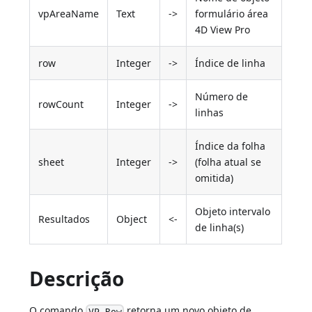
vpAreaName
Text
->
formulário área
4D View Pro
row
Integer
->
Índice de linha
Número de
rowCount
Integer
->
linhas
Índice da folha
sheet
Integer
->
(folha atual se
omitida)
Objeto intervalo
Resultados
Object
<-
de linha(s)
Descrição
O comando
retorna um novo objeto de
VP Row